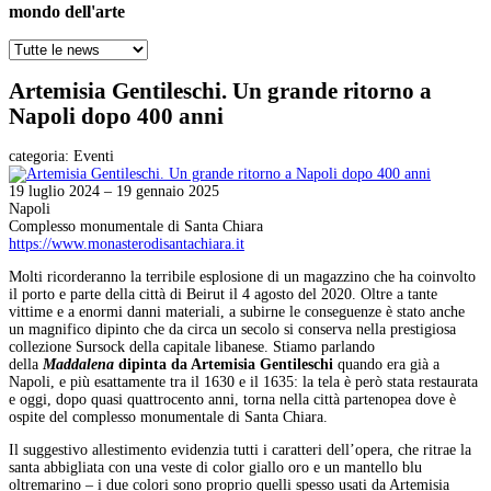
mondo dell'arte
Artemisia Gentileschi. Un grande ritorno a
Napoli dopo 400 anni
categoria:
Eventi
19 luglio 2024 – 19 gennaio 2025
Napoli
Complesso monumentale di Santa Chiara
https://www.monasterodisantachiara.it
Molti ricorderanno la terribile esplosione di un magazzino che ha coinvolto
il porto e parte della città di Beirut il 4 agosto del 2020. Oltre a tante
vittime e a enormi danni materiali, a subirne le conseguenze è stato anche
un magnifico dipinto che da circa un secolo si conserva nella prestigiosa
collezione Sursock della capitale libanese. Stiamo parlando
della
Maddalena
dipinta da Artemisia Gentileschi
quando era già a
Napoli, e più esattamente tra il 1630 e il 1635: la tela è però stata restaurata
e oggi, dopo quasi quattrocento anni, torna nella città partenopea dove è
ospite del complesso monumentale di Santa Chiara.
Il suggestivo allestimento evidenzia tutti i caratteri dell’opera, che ritrae la
santa abbigliata con una veste di color giallo oro e un mantello blu
oltremarino – i due colori sono proprio quelli spesso usati da Artemisia