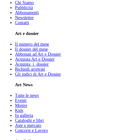
Chi Siamo
Pubblicità
Abbonamenti
Newsletter
Contatti
Art e dossier
Il numero del mese
Il dossier del mese
Abbonati ad Art e Dossier
Acquista Art e Dossier
Acquista i dossier
Richiedi arretrati
Gli indici di Art e Dossier
Art News
Tutte le news
Eventi
Mostre
Kids
In galleria
Cataloghi e libri
Aste e mercato
Concorsi e Lavoro