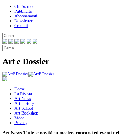
Chi Siamo
Pubblicità
Abbonamenti
Newsletter
Contatti
Art e Dossier
Home
La Rivista
Art News
Art History
Art School
Art Bookshop
Video
Privacy
Art News
Tutte le novità su mostre, concorsi ed eventi nel