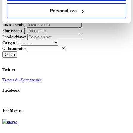
dei soli cookie tecnici. Selezionando “Accetta tutti” presti
Personalizza
il tuo consenso alla profilazione che potrai revocare in
ogni momento
Revoca
Inizio evento:
Fine evento:
Parole chiave:
Categoria:
Ordinamento:
Cerca
Twitter
Tweets di @artedossier
Facebook
100 Mostre
marzo