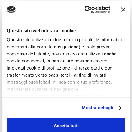
indietro
Potrebbe interessarti:
Dossier: Gentileschi Artemisia
Questo sito web utilizza i cookie
Questo sito utilizza cookie tecnici (piccoli file informatici
Menu Art e Dossier
necessari alla corretta navigazione) e, solo previo
Tutte le news
consenso dell’utente, possono essere utilizzati anche
Eventi
Mostre
cookie non tecnici, in particolare possono essere
Kids
impiegati cookie di profilazione - di terze parti e con
In galleria
Cataloghi e libri
trasferimento verso paesi terzi - al fine di inviarti
Aste e mercato
messaggi pubblicitari in linea con le tue preferenze,
Concorsi e Lavoro
manifestate durante la navigazione.
Calendario
Per maggiori dettagli sul trattamento dei tuoi dati
personali durante la navigazione, e per modificare le tue
Scegli la data e imposta i filtri per ottimizzare la tua ricerca
Mostra dettagli
scelte privacy sui cookie, ti invitiamo a prendere visione
dell’
informativa cookie
.
Chiudendo il banner tramite la “X” prosegui la
Accetta tutti
navigazione senza alcuna profilazione e con installazione