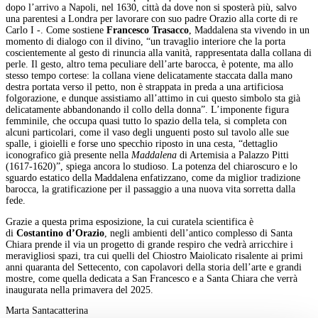
dopo l’arrivo a Napoli, nel 1630, città da dove non si sposterà più, salvo
una parentesi a Londra per lavorare con suo padre Orazio alla corte di re
Carlo I -. Come sostiene
Francesco Trasacco
, Maddalena sta vivendo in un
momento di dialogo con il divino, “un travaglio interiore che la porta
coscientemente al gesto di rinuncia alla vanità, rappresentata dalla collana di
perle. Il gesto, altro tema peculiare dell’arte barocca, è potente, ma allo
stesso tempo cortese: la collana viene delicatamente staccata dalla mano
destra portata verso il petto, non è strappata in preda a una artificiosa
folgorazione, e dunque assistiamo all’attimo in cui questo simbolo sta già
delicatamente abbandonando il collo della donna”. L’imponente figura
femminile, che occupa quasi tutto lo spazio della tela, si completa con
alcuni particolari, come il vaso degli unguenti posto sul tavolo alle sue
spalle, i gioielli e forse uno specchio riposto in una cesta, “dettaglio
iconografico già presente nella
Maddalena
di Artemisia a Palazzo Pitti
(1617-1620)”, spiega ancora lo studioso. La potenza del chiaroscuro e lo
sguardo estatico della Maddalena enfatizzano, come da miglior tradizione
barocca, la gratificazione per il passaggio a una nuova vita sorretta dalla
fede.
Grazie a questa prima esposizione, la cui curatela scientifica è
di
Costantino d’Orazio
, negli ambienti dell’antico complesso di Santa
Chiara prende il via un progetto di grande respiro che vedrà arricchire i
meravigliosi spazi, tra cui quelli del Chiostro Maiolicato risalente ai primi
anni quaranta del Settecento, con capolavori della storia dell’arte e grandi
mostre, come quella dedicata a San Francesco e a Santa Chiara che verrà
inaugurata nella primavera del 2025.
Marta Santacatterina