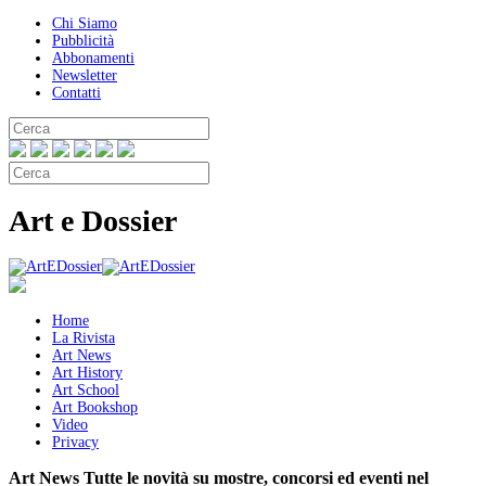
Chi Siamo
Pubblicità
Abbonamenti
Newsletter
Contatti
Art e Dossier
Home
La Rivista
Art News
Art History
Art School
Art Bookshop
Video
Privacy
Art News
Tutte le novità su mostre, concorsi ed eventi nel