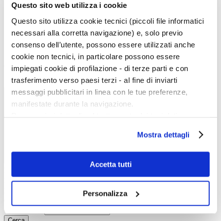
Eventi
Questo sito web utilizza i cookie
Mostre
Kids
Questo sito utilizza cookie tecnici (piccoli file informatici
In galleria
necessari alla corretta navigazione) e, solo previo
Cataloghi e libri
Aste e mercato
consenso dell’utente, possono essere utilizzati anche
Concorsi e Lavoro
cookie non tecnici, in particolare possono essere
Calendario
impiegati cookie di profilazione - di terze parti e con
trasferimento verso paesi terzi - al fine di inviarti
Scegli la data e imposta i filtri per ottimizzare la tua ricerca
messaggi pubblicitari in linea con le tue preferenze,
manifestate durante la navigazione.
Per maggiori dettagli sul trattamento dei tuoi dati
personali durante la navigazione, e per modificare le tue
Mostra dettagli
scelte privacy sui cookie, ti invitiamo a prendere visione
dell’
informativa cookie
.
Chiudendo il banner tramite la “X” prosegui la
Accetta tutti
Inizio evento:
navigazione senza alcuna profilazione e con installazione
Fine evento:
dei soli cookie tecnici. Selezionando “Accetta tutti” presti
Parole chiave:
Personalizza
il tuo consenso alla profilazione che potrai revocare in
Categoria:
ogni momento
Revoca
Ordinamento:
Cerca