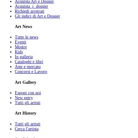
Acquista Art e Dossier
Acquista i dossier
Richiedi arretrati
Gli indici di Art e Dossier
Art News
Tutte le news
Eventi
Mostre
Kids
In galleria
Cataloghi e libri
Aste e mercato
Concorsi e Lavoro
Art Gallery
Esponi con noi
New entry
Tutti gli artisti
Art History
Tutti gli artisti
Cerca l'artista