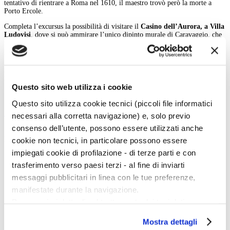
tentativo di rientrare a Roma nel 1610, il maestro trovò però la morte a
Porto Ercole.
Completa l’excursus la possibilità di visitare il
Casino dell’Aurora, a Villa
Ludovisi
, dove si può ammirare l’unico dipinto murale di Caravaggio, che
nel 1597 raffigurò
Giove, Nettuno e Plutone
per decorare il soffitto di una
piccola sala del piano nobile.
La mostra riesce così a raccontare la forza innovatrice di Michelangelo
Merisi, riportando le sue opere in un luogo simbolo della connessione tra
l’artista e i suoi mecenati.
Questo sito web utilizza i cookie
Marta Santacatterina
Questo sito utilizza cookie tecnici (piccoli file informatici
indietro
necessari alla corretta navigazione) e, solo previo
consenso dell’utente, possono essere utilizzati anche
Menu Art e Dossier
cookie non tecnici, in particolare possono essere
impiegati cookie di profilazione - di terze parti e con
Tutte le news
trasferimento verso paesi terzi - al fine di inviarti
Eventi
Mostre
messaggi pubblicitari in linea con le tue preferenze,
Kids
manifestate durante la navigazione.
In galleria
Cataloghi e libri
Per maggiori dettagli sul trattamento dei tuoi dati
Aste e mercato
personali durante la navigazione, e per modificare le tue
Concorsi e Lavoro
Mostra dettagli
scelte privacy sui cookie, ti invitiamo a prendere visione