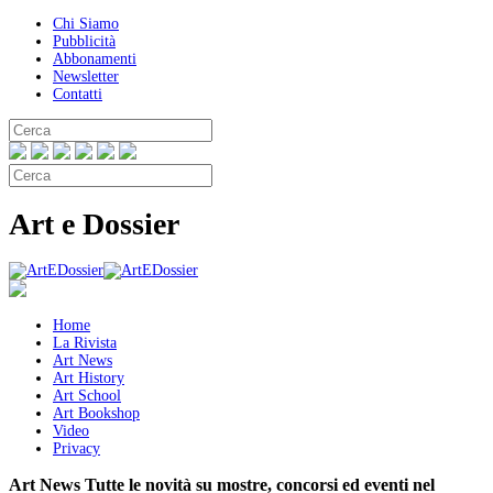
Chi Siamo
Pubblicità
Abbonamenti
Newsletter
Contatti
Art e Dossier
Home
La Rivista
Art News
Art History
Art School
Art Bookshop
Video
Privacy
Art News
Tutte le novità su mostre, concorsi ed eventi nel