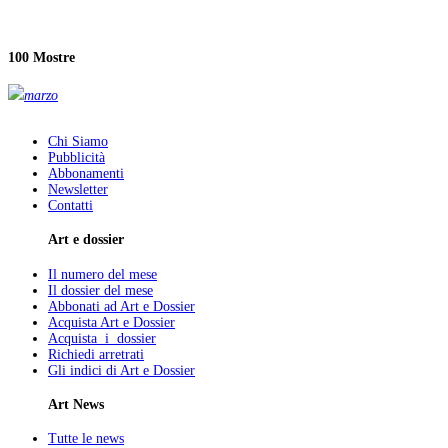
100 Mostre
marzo
Chi Siamo
Pubblicità
Abbonamenti
Newsletter
Contatti
Art e dossier
Il numero del mese
Il dossier del mese
Abbonati ad Art e Dossier
Acquista Art e Dossier
Acquista i dossier
Richiedi arretrati
Gli indici di Art e Dossier
Art News
Tutte le news