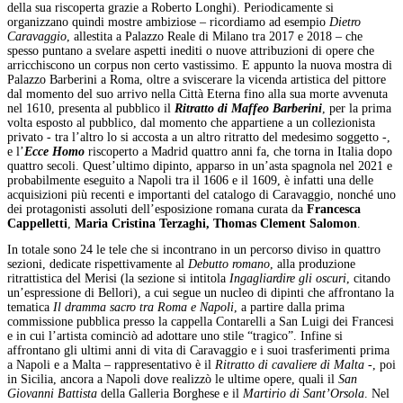
della sua riscoperta grazie a Roberto Longhi). Periodicamente si
organizzano quindi mostre ambiziose – ricordiamo ad esempio
Dietro
Caravaggio
, allestita a Palazzo Reale di Milano tra 2017 e 2018 – che
spesso puntano a svelare aspetti inediti o nuove attribuzioni di opere che
arricchiscono un corpus non certo vastissimo. E appunto la nuova mostra di
Palazzo Barberini a Roma, oltre a sviscerare la vicenda artistica del pittore
dal momento del suo arrivo nella Città Eterna fino alla sua morte avvenuta
nel 1610, presenta al pubblico il
Ritratto di Maffeo Barberini
, per la prima
volta esposto al pubblico, dal momento che appartiene a un collezionista
privato - tra l’altro lo si accosta a un altro ritratto del medesimo soggetto -,
e l’
Ecce Homo
riscoperto a Madrid quattro anni fa, che torna in Italia dopo
quattro secoli. Quest’ultimo dipinto, apparso in un’asta spagnola nel 2021 e
probabilmente eseguito a Napoli tra il 1606 e il 1609, è infatti una delle
acquisizioni più recenti e importanti del catalogo di Caravaggio, nonché uno
dei protagonisti assoluti dell’esposizione romana curata da
Francesca
Cappelletti
,
Maria Cristina Terzaghi, Thomas Clement Salomon
.
In totale sono 24 le tele che si incontrano in un percorso diviso in quattro
sezioni, dedicate rispettivamente al
Debutto romano
, alla produzione
ritrattistica del Merisi (la sezione si intitola
Ingagliardire gli oscuri
, citando
un’espressione di Bellori), a cui segue un nucleo di dipinti che affrontano la
tematica
Il dramma sacro tra Roma e Napoli
, a partire dalla prima
commissione pubblica presso la cappella Contarelli a San Luigi dei Francesi
e in cui l’artista cominciò ad adottare uno stile “tragico”. Infine si
affrontano gli ultimi anni di vita di Caravaggio e i suoi trasferimenti prima
a Napoli e a Malta – rappresentativo è il
Ritratto di cavaliere di Malta
-, poi
in Sicilia, ancora a Napoli dove realizzò le ultime opere, quali il
San
Giovanni Battista
della Galleria Borghese e il
Martirio di Sant’Orsola
. Nel