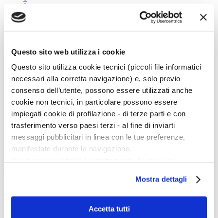
2
3
4
5
Questo sito web utilizza i cookie
Questo sito utilizza cookie tecnici (piccoli file informatici
Menu Art e Dossier
necessari alla corretta navigazione) e, solo previo
Tutte le news
consenso dell’utente, possono essere utilizzati anche
Eventi
cookie non tecnici, in particolare possono essere
Mostre
Kids
impiegati cookie di profilazione - di terze parti e con
In galleria
trasferimento verso paesi terzi - al fine di inviarti
Cataloghi e libri
Aste e mercato
messaggi pubblicitari in linea con le tue preferenze,
Concorsi e Lavoro
manifestate durante la navigazione.
Calendario
Per maggiori dettagli sul trattamento dei tuoi dati
personali durante la navigazione, e per modificare le tue
Scegli la data e imposta i filtri per ottimizzare la tua ricerca
Mostra dettagli
scelte privacy sui cookie, ti invitiamo a prendere visione
dell’
informativa cookie
.
Chiudendo il banner tramite la “X” prosegui la
Accetta tutti