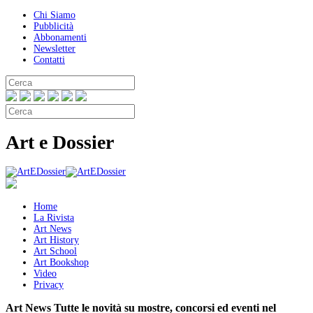
Chi Siamo
Pubblicità
Abbonamenti
Newsletter
Contatti
Art e Dossier
Home
La Rivista
Art News
Art History
Art School
Art Bookshop
Video
Privacy
Art News
Tutte le novità su mostre, concorsi ed eventi nel