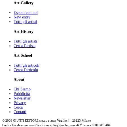
Art Gallery
Esponi con noi
New entry
Tutti gli artisti
Art History
Tutti gli artisti
Cerca l'artista
Art School
Tutti gli articoli
Cerca l'articolo
About
Chi Siamo
Pubblicità
Newsletter
Privacy
Cerca
Contatti
© 2026 GIUNTI EDITORE s.p.a., piazza Virgilio 4 - 20123 Milano
Codice fiscale e numero d'iscrizione al Registro Imprese di Milano - 80009810484