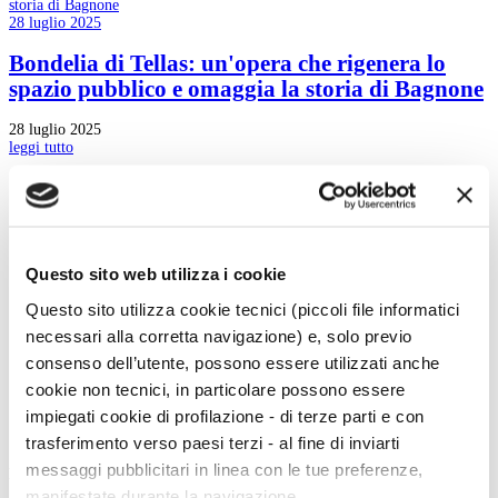
28 luglio 2025
Bondelia di Tellas: un'opera che rigenera lo
spazio pubblico e omaggia la storia di Bagnone
28 luglio 2025
leggi tutto
4
5
6
7
Questo sito web utilizza i cookie
8
9
Questo sito utilizza cookie tecnici (piccoli file informatici
10
11
necessari alla corretta navigazione) e, solo previo
12
consenso dell’utente, possono essere utilizzati anche
13
14
cookie non tecnici, in particolare possono essere
impiegati cookie di profilazione - di terze parti e con
trasferimento verso paesi terzi - al fine di inviarti
messaggi pubblicitari in linea con le tue preferenze,
Menu Art e Dossier
manifestate durante la navigazione.