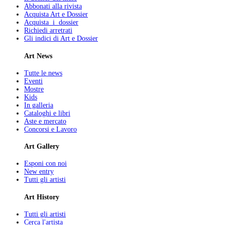
Abbonati alla rivista
Acquista Art e Dossier
Acquista i dossier
Richiedi arretrati
Gli indici di Art e Dossier
Art News
Tutte le news
Eventi
Mostre
Kids
In galleria
Cataloghi e libri
Aste e mercato
Concorsi e Lavoro
Art Gallery
Esponi con noi
New entry
Tutti gli artisti
Art History
Tutti gli artisti
Cerca l'artista