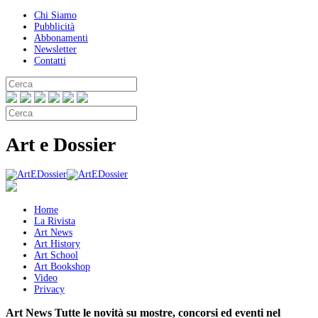
Chi Siamo
Pubblicità
Abbonamenti
Newsletter
Contatti
Art e Dossier
Home
La Rivista
Art News
Art History
Art School
Art Bookshop
Video
Privacy
Art News
Tutte le novità su mostre, concorsi ed eventi nel