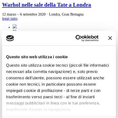
Warhol nelle sale della Tate a Londra
12 marzo – 6 settembre 2020 · Londra, Gran Bretagna
leggi tutto
72
73
74
75
76
77
Questo sito web utilizza i cookie
78
79
Questo sito utilizza cookie tecnici (piccoli file informatici
80
81
necessari alla corretta navigazione) e, solo previo
82
consenso dell’utente, possono essere utilizzati anche
cookie non tecnici, in particolare possono essere
impiegati cookie di profilazione - di terze parti e con
Menu Art e Dossier
trasferimento verso paesi terzi - al fine di inviarti
messaggi pubblicitari in linea con le tue preferenze,
Tutte le news
manifestate durante la navigazione.
Eventi
Mostre
Per maggiori dettagli sul trattamento dei tuoi dati
Kids