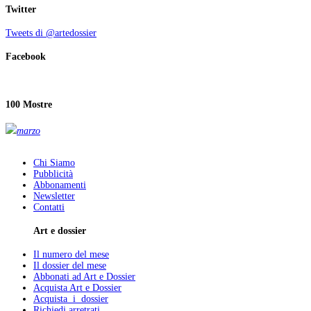
Twitter
Tweets di @artedossier
Facebook
100 Mostre
marzo
Chi Siamo
Pubblicità
Abbonamenti
Newsletter
Contatti
Art e dossier
Il numero del mese
Il dossier del mese
Abbonati ad Art e Dossier
Acquista Art e Dossier
Acquista i dossier
Richiedi arretrati