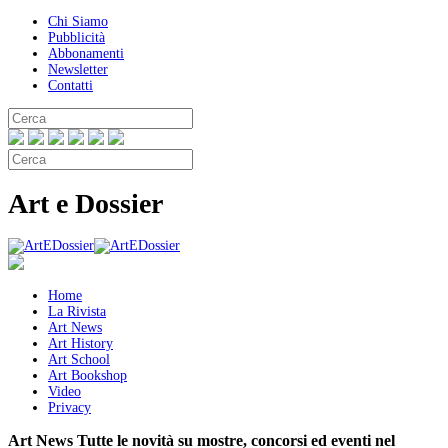
Chi Siamo
Pubblicità
Abbonamenti
Newsletter
Contatti
Art e Dossier
Home
La Rivista
Art News
Art History
Art School
Art Bookshop
Video
Privacy
Art News
Tutte le novità su mostre, concorsi ed eventi nel