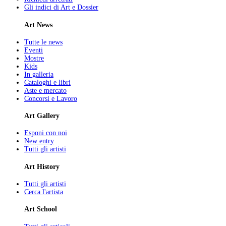
Gli indici di Art e Dossier
Art News
Tutte le news
Eventi
Mostre
Kids
In galleria
Cataloghi e libri
Aste e mercato
Concorsi e Lavoro
Art Gallery
Esponi con noi
New entry
Tutti gli artisti
Art History
Tutti gli artisti
Cerca l'artista
Art School