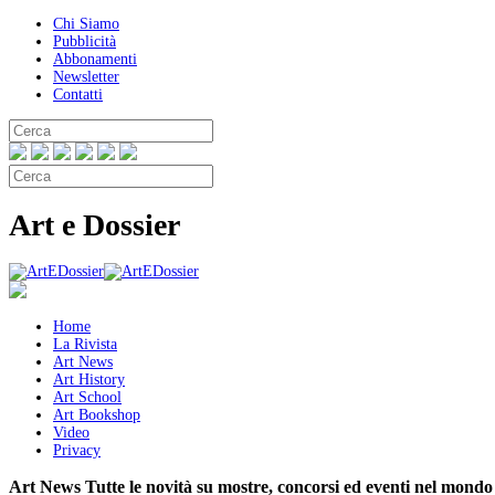
Chi Siamo
Pubblicità
Abbonamenti
Newsletter
Contatti
Art e Dossier
Home
La Rivista
Art News
Art History
Art School
Art Bookshop
Video
Privacy
Art News
Tutte le novità su mostre, concorsi ed eventi nel mondo 