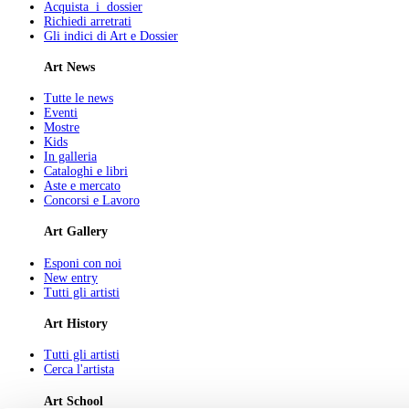
Acquista i dossier
Richiedi arretrati
Gli indici di Art e Dossier
Art News
Tutte le news
Eventi
Mostre
Kids
In galleria
Cataloghi e libri
Aste e mercato
Concorsi e Lavoro
Art Gallery
Esponi con noi
New entry
Tutti gli artisti
Art History
Tutti gli artisti
Cerca l'artista
Art School