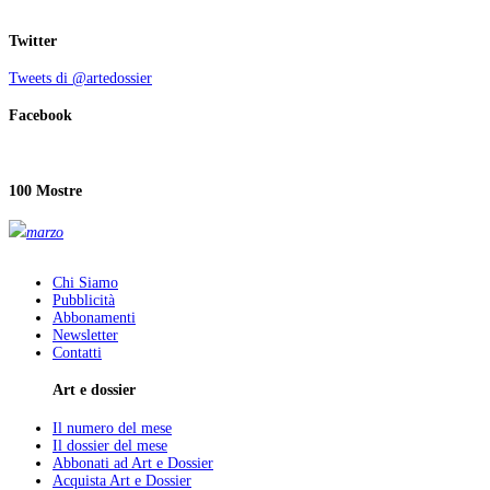
Twitter
Tweets di @artedossier
Facebook
100 Mostre
marzo
Chi Siamo
Pubblicità
Abbonamenti
Newsletter
Contatti
Art e dossier
Il numero del mese
Il dossier del mese
Abbonati ad Art e Dossier
Acquista Art e Dossier