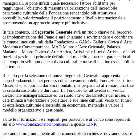
manageriali, si pone infatti quale necessario fattore abilitante per
raggiungere l’obiettivo di massima valorizzazione dell’incredibile
patrimonio culturale della Fondazione rendendolo più attrattivo e
accessibile, valorizzandone il posizionamento a livello internazionale e
promuovendo un approccio sempre più inclusivo.
In tale contesto, il
Segretario Generale
avrà un ruolo chiave nel percorso
di implementazione del Piano e sarà chiamato a sovrintendere e coordinare
le cinque linee culturali della Fondazione – GAM - Galleria Civica d’Arte
Moderna e Contemporanea, MAO Museo d’Arte Orientale, Palazzo
Madama – Museo Civico d’Arte Antica, Artissima e Luci d’Artista – e le sei
funzioni gestionali primarie definite nel modello a matrice, garantendo al
contempo lo sviluppo delle attività culturali e museali e la loro sostenibilità
nel tempo.
Il bando per la selezione del nuovo Segretario Generale rappresenta una
tappa fondamentale nel percorso di rinnovamento della Fondazione Torino
Musei, che, supportata dai Soci Fondatori, si prepara ad affrontare una fase
di crescita sostenibile e duratura. La Fondazione, attraverso un vertice
direzionale managerializzato ed un ruolo attivo dei Direttori dei musei, è
determinata a valorizzare e proiettare le sue linee culturali verso un futuro
di eccellenza culturale e sostenibilità economica, mettendo a valore il
modello organizzativo e gestionale.
Tutte le informazioni e i requisiti per partecipare al bando sono reperibili
sul sito
www.fondazionetorinomusei.it
a questo
LINK
Le candidature, unitamente alle documentazioni richieste, dovranno essere