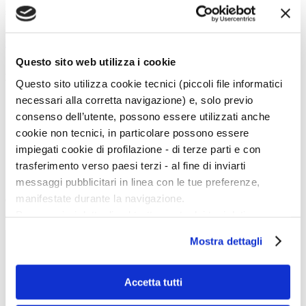
inviate
entro e non oltre le ore 12:00 del giorno 17 gennaio 2025
alla
seguente casella di posta elettronica certificata:
avvisoftm@pec.it
indietro
Questo sito web utilizza i cookie
Menu Art e Dossier
Questo sito utilizza cookie tecnici (piccoli file informatici
necessari alla corretta navigazione) e, solo previo
Tutte le news
Eventi
consenso dell’utente, possono essere utilizzati anche
Mostre
cookie non tecnici, in particolare possono essere
Kids
In galleria
impiegati cookie di profilazione - di terze parti e con
Cataloghi e libri
trasferimento verso paesi terzi - al fine di inviarti
Aste e mercato
Concorsi e Lavoro
messaggi pubblicitari in linea con le tue preferenze,
manifestate durante la navigazione.
Calendario
Per maggiori dettagli sul trattamento dei tuoi dati
Scegli la data e imposta i filtri per ottimizzare la tua ricerca
personali durante la navigazione, e per modificare le tue
Mostra dettagli
scelte privacy sui cookie, ti invitiamo a prendere visione
dell’
informativa cookie
.
Chiudendo il banner tramite la “X” prosegui la
Accetta tutti
navigazione senza alcuna profilazione e con installazione