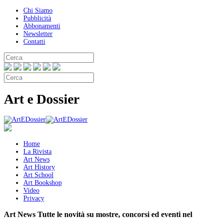
Chi Siamo
Pubblicità
Abbonamenti
Newsletter
Contatti
Art e Dossier
Home
La Rivista
Art News
Art History
Art School
Art Bookshop
Video
Privacy
Art News
Tutte le novità su mostre, concorsi ed eventi nel