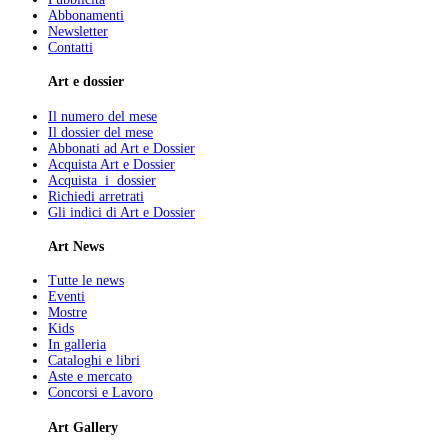
Abbonamenti
Newsletter
Contatti
Art e dossier
Il numero del mese
Il dossier del mese
Abbonati ad Art e Dossier
Acquista Art e Dossier
Acquista i dossier
Richiedi arretrati
Gli indici di Art e Dossier
Art News
Tutte le news
Eventi
Mostre
Kids
In galleria
Cataloghi e libri
Aste e mercato
Concorsi e Lavoro
Art Gallery