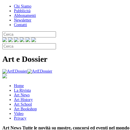
Chi Siamo
Pubblicità
Abbonamenti
Newsletter
Contatti
Art e Dossier
Home
La Rivista
Art News
Art History
Art School
Art Bookshop
Video
Privacy
Art News
Tutte le novità su mostre, concorsi ed eventi nel mondo 