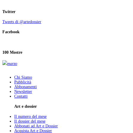
Twitter
Tweets di @artedossier
Facebook
100 Mostre
marzo
Chi Siamo
Pubblicità
Abbonamenti
Newsletter
Contatti
Art e dossier
Il numero del mese
Il dossier del mese
Abbonati ad Art e Dossier
Acquista Art e Dossier