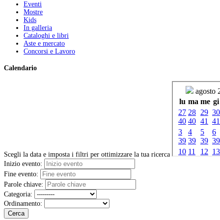
Eventi
Mostre
Kids
In galleria
Cataloghi e libri
Aste e mercato
Concorsi e Lavoro
Calendario
Scegli la data e imposta i filtri per ottimizzare la tua ricerca
Inizio evento:
Fine evento:
Parole chiave:
Categoria:
Ordinamento:
Cerca