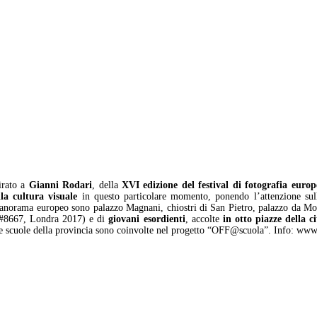
irato a
Gianni Rodari
, della
XVI edizione del festival di fotografia europ
la cultura visuale
in questo particolare momento, ponendo l’attenzione su
anorama europeo sono palazzo Magnani, chiostri di San Pietro, palazzo da Most
 #8667, Londra 2017) e di
giovani esordienti
, accolte
in otto piazze della ci
Le scuole della provincia sono coinvolte nel progetto “OFF@scuola”. Info: www