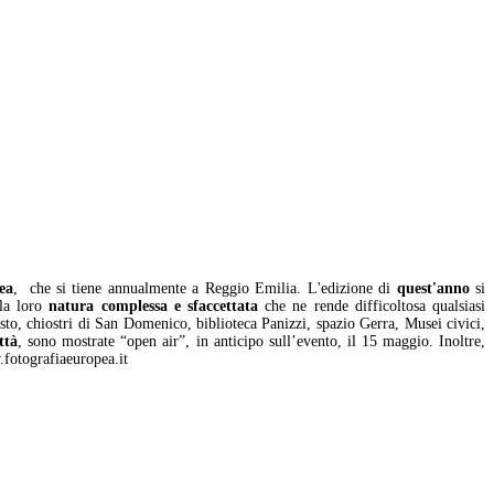
ea
, che si tiene annualmente a Reggio Emilia. L'edizione di
quest'anno
si
lla loro
natura complessa e sfaccettata
che ne rende difficoltosa qualsiasi
o, chiostri di San Domenico, biblioteca Panizzi, spazio Gerra, Musei civici,
ttà
, sono mostrate “open air”, in anticipo sull’evento, il 15 maggio. Inoltre,
.fotografiaeuropea.it