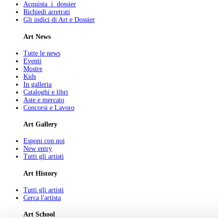
Acquista i dossier
Richiedi arretrati
Gli indici di Art e Dossier
Art News
Tutte le news
Eventi
Mostre
Kids
In galleria
Cataloghi e libri
Aste e mercato
Concorsi e Lavoro
Art Gallery
Esponi con noi
New entry
Tutti gli artisti
Art History
Tutti gli artisti
Cerca l'artista
Art School