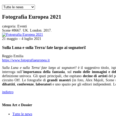
Fotografia Europea 2021
categoria:
Eventi
Scene #8667. UK. London. 2017.
21 maggio – 4 luglio 2021
Sulla Luna e sulla Terra/ fate largo ai sognatori!
Reggio Emilia
https://www.fotografiaeuropea.it
Sulla Luna e sulla Terra/ fate largo ai sognatori!
è il suggestivo titolo, isp
interroga sull’
importanza della
fantasia
, sul
ruolo delle immagini e del
definizione univoca. Gli spazi principali, che ospitano
decine di artisti
del p
circuito Off. Le fotografie di
grandi maestri
(in foto, Alex Majoli, Scene
dibattiti
,
conferenze
,
laboratori
e uno spazio per gli editori indipendenti. 
indietro
Menu Art e Dossier
Tutte le news