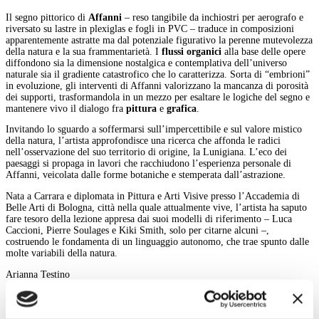
Il segno pittorico di
Affanni
– reso tangibile da inchiostri per aerografo e
riversato su lastre in plexiglas e fogli in PVC ‒ traduce in composizioni
apparentemente astratte ma dal potenziale figurativo la perenne mutevolezza
della natura e la sua frammentarietà. I
flussi organici
alla base delle opere
diffondono sia la dimensione nostalgica e contemplativa dell’universo
naturale sia il gradiente catastrofico che lo caratterizza. Sorta di “embrioni”
in evoluzione, gli interventi di Affanni valorizzano la mancanza di porosità
dei supporti, trasformandola in un mezzo per esaltare le logiche del segno e
mantenere vivo il dialogo fra
pittura
e
grafica
.
Invitando lo sguardo a soffermarsi sull’impercettibile e sul valore mistico
della natura, l’artista approfondisce una ricerca che affonda le radici
nell’osservazione del suo territorio di origine, la Lunigiana. L’eco dei
paesaggi si propaga in lavori che racchiudono l’esperienza personale di
Affanni, veicolata dalle forme botaniche e stemperata dall’astrazione.
Nata a Carrara e diplomata in Pittura e Arti Visive presso l’Accademia di
Belle Arti di Bologna, città nella quale attualmente vive, l’artista ha saputo
fare tesoro della lezione appresa dai suoi modelli di riferimento – Luca
Caccioni, Pierre Soulages e Kiki Smith, solo per citarne alcuni ‒,
costruendo le fondamenta di un linguaggio autonomo, che trae spunto dalle
molte variabili della natura.
Arianna Testino
indietro