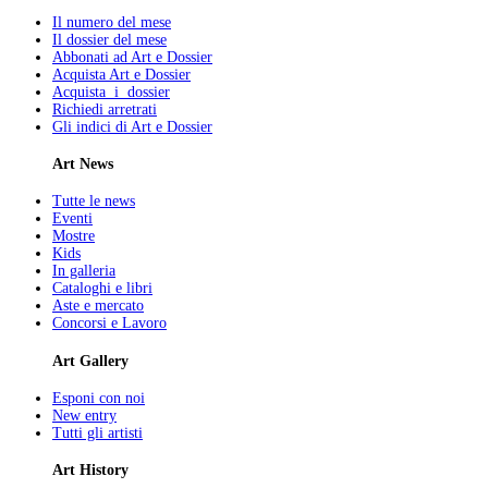
Il numero del mese
Il dossier del mese
Abbonati ad Art e Dossier
Acquista Art e Dossier
Acquista i dossier
Richiedi arretrati
Gli indici di Art e Dossier
Art News
Tutte le news
Eventi
Mostre
Kids
In galleria
Cataloghi e libri
Aste e mercato
Concorsi e Lavoro
Art Gallery
Esponi con noi
New entry
Tutti gli artisti
Art History