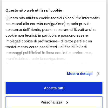
Menu Art e Dossier
Questo sito web utilizza i cookie
Tutte le news
Eventi
Questo sito utilizza cookie tecnici (piccoli file informatici
Mostre
necessari alla corretta navigazione) e, solo previo
Kids
In galleria
consenso dell’utente, possono essere utilizzati anche
Cataloghi e libri
cookie non tecnici, in particolare possono essere
Aste e mercato
Concorsi e Lavoro
impiegati cookie di profilazione - di terze parti e con
trasferimento verso paesi terzi - al fine di inviarti
Calendario
messaggi pubblicitari in linea con le tue preferenze,
Scegli la data e imposta i filtri per ottimizzare la tua ricerca
manifestate durante la navigazione.
Per maggiori dettagli sul trattamento dei tuoi dati
personali durante la navigazione, e per modificare le tue
Mostra dettagli
scelte privacy sui cookie, ti invitiamo a prendere visione
dell’
informativa cookie
.
Chiudendo il banner tramite la “X” prosegui la
Accetta tutti
navigazione senza alcuna profilazione e con installazione
dei soli cookie tecnici. Selezionando “Accetta tutti” presti
Inizio evento:
Personalizza
Fine evento:
il tuo consenso alla profilazione che potrai revocare in