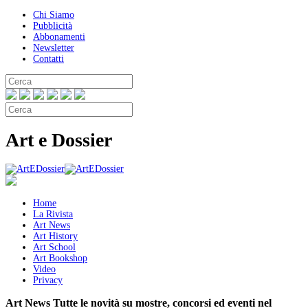
Chi Siamo
Pubblicità
Abbonamenti
Newsletter
Contatti
Art e Dossier
Home
La Rivista
Art News
Art History
Art School
Art Bookshop
Video
Privacy
Art News
Tutte le novità su mostre, concorsi ed eventi nel