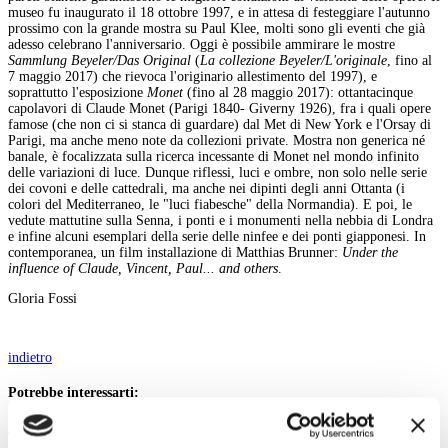
museo fu inaugurato il 18 ottobre 1997, e in attesa di festeggiare l'autunno
prossimo con la grande mostra su Paul Klee, molti sono gli eventi che già
adesso celebrano l'anniversario. Oggi è possibile ammirare le mostre
Sammlung Beyeler/Das Original
(
La collezione Beyeler/L'originale
, fino al
7 maggio 2017) che rievoca l'originario allestimento del 1997), e
soprattutto l'esposizione
Monet
(fino al 28 maggio 2017): ottantacinque
capolavori di Claude Monet (Parigi 1840- Giverny 1926), fra i quali opere
famose (che non ci si stanca di guardare) dal Met di New York e l'Orsay di
Parigi, ma anche meno note da collezioni private. Mostra non generica né
banale, è focalizzata sulla ricerca incessante di Monet nel mondo infinito
delle variazioni di luce. Dunque riflessi, luci e ombre, non solo nelle serie
dei covoni e delle cattedrali, ma anche nei dipinti degli anni Ottanta (i
colori del Mediterraneo, le "luci fiabesche" della Normandia). E poi, le
vedute mattutine sulla Senna, i ponti e i monumenti nella nebbia di Londra
e infine alcuni esemplari della serie delle ninfee e dei ponti giapponesi. In
contemporanea, un film installazione di Matthias Brunner:
Under the
influence of Claude, Vincent, Paul... and others
.
Gloria Fossi
indietro
Potrebbe interessarti:
Dossier: Monet
Dossier: Monet. I luoghi