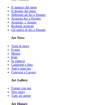
Il numero del mese
Il dossier del mese
Abbonati ad Art e Dossier
Acquista Art e Dossier
Acquista i dossier
Richiedi arretrati
Gli indici di Art e Dossier
Art News
Tutte le news
Eventi
Mostre
Kids
In galleria
Cataloghi e libri
Aste e mercato
Concorsi e Lavoro
Art Gallery
Esponi con noi
New entry
Tutti gli artisti
Art History