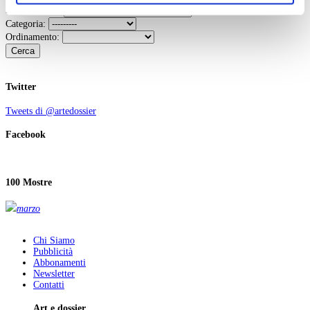
ogni momento
Revoca
Parole chiave:
Categoria:
Ordinamento:
Cerca
Twitter
Tweets di @artedossier
Facebook
100 Mostre
marzo
Chi Siamo
Pubblicità
Abbonamenti
Newsletter
Contatti
Art e dossier