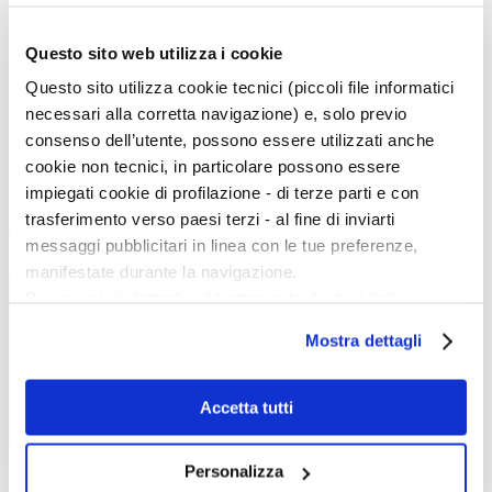
Menu Art e Dossier
Questo sito web utilizza i cookie
Tutte le news
Questo sito utilizza cookie tecnici (piccoli file informatici
Eventi
Mostre
necessari alla corretta navigazione) e, solo previo
Kids
consenso dell’utente, possono essere utilizzati anche
In galleria
Cataloghi e libri
cookie non tecnici, in particolare possono essere
Aste e mercato
impiegati cookie di profilazione - di terze parti e con
Concorsi e Lavoro
trasferimento verso paesi terzi - al fine di inviarti
Calendario
messaggi pubblicitari in linea con le tue preferenze,
Scegli la data e imposta i filtri per ottimizzare la tua ricerca
manifestate durante la navigazione.
Per maggiori dettagli sul trattamento dei tuoi dati
personali durante la navigazione, e per modificare le tue
Mostra dettagli
scelte privacy sui cookie, ti invitiamo a prendere visione
dell’
informativa cookie
.
Chiudendo il banner tramite la “X” prosegui la
Accetta tutti
navigazione senza alcuna profilazione e con installazione
dei soli cookie tecnici. Selezionando “Accetta tutti” presti
Inizio evento:
Personalizza
il tuo consenso alla profilazione che potrai revocare in
Fine evento: