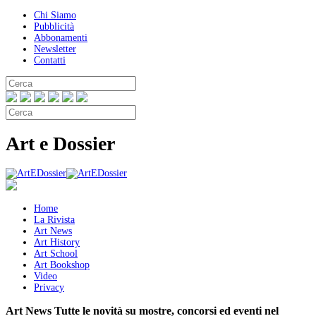
Chi Siamo
Pubblicità
Abbonamenti
Newsletter
Contatti
Art e Dossier
Home
La Rivista
Art News
Art History
Art School
Art Bookshop
Video
Privacy
Art News
Tutte le novità su mostre, concorsi ed eventi nel