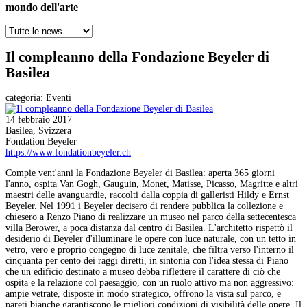
mondo dell'arte
Il compleanno della Fondazione Beyeler di
Basilea
categoria:
Eventi
14 febbraio 2017
Basilea, Svizzera
Fondation Beyeler
https://www.fondationbeyeler.ch
Compie vent'anni la Fondazione Beyeler di Basilea: aperta 365 giorni
l'anno, ospita Van Gogh, Gauguin, Monet, Matisse, Picasso, Magritte e altri
maestri delle avanguardie, raccolti dalla coppia di galleristi Hildy e Ernst
Beyeler. Nel 1991 i Beyeler decisero di rendere pubblica la collezione e
chiesero a Renzo Piano di realizzare un museo nel parco della settecentesca
villa Berower, a poca distanza dal centro di Basilea. L'architetto rispettò il
desiderio di Beyeler d'illuminare le opere con luce naturale, con un tetto in
vetro, vero e proprio congegno di luce zenitale, che filtra verso l'interno il
cinquanta per cento dei raggi diretti, in sintonia con l'idea stessa di Piano
che un edificio destinato a museo debba riflettere il carattere di ciò che
ospita e la relazione col paesaggio, con un ruolo attivo ma non aggressivo:
ampie vetrate, disposte in modo strategico, offrono la vista sul parco, e
pareti bianche garantiscono le migliori condizioni di visibilità delle opere. Il