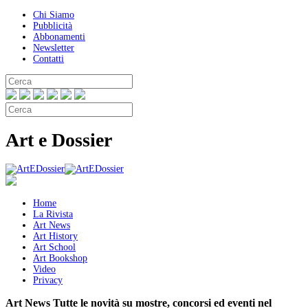
Chi Siamo
Pubblicità
Abbonamenti
Newsletter
Contatti
Art e Dossier
Home
La Rivista
Art News
Art History
Art School
Art Bookshop
Video
Privacy
Art News
Tutte le novità su mostre, concorsi ed eventi nel