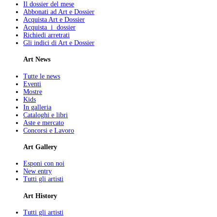
Il dossier del mese
Abbonati ad Art e Dossier
Acquista Art e Dossier
Acquista i dossier
Richiedi arretrati
Gli indici di Art e Dossier
Art News
Tutte le news
Eventi
Mostre
Kids
In galleria
Cataloghi e libri
Aste e mercato
Concorsi e Lavoro
Art Gallery
Esponi con noi
New entry
Tutti gli artisti
Art History
Tutti gli artisti