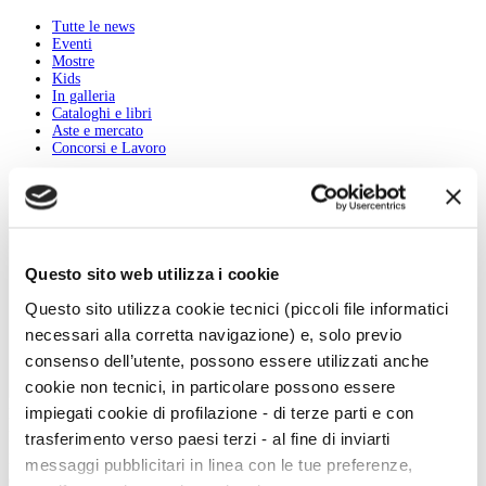
Tutte le news
Eventi
Mostre
Kids
In galleria
Cataloghi e libri
Aste e mercato
Concorsi e Lavoro
Calendario
Scegli la data e imposta i filtri per ottimizzare la tua ricerca
Questo sito web utilizza i cookie
Questo sito utilizza cookie tecnici (piccoli file informatici
necessari alla corretta navigazione) e, solo previo
consenso dell’utente, possono essere utilizzati anche
cookie non tecnici, in particolare possono essere
impiegati cookie di profilazione - di terze parti e con
Inizio evento:
trasferimento verso paesi terzi - al fine di inviarti
Fine evento:
Parole chiave:
messaggi pubblicitari in linea con le tue preferenze,
Categoria: