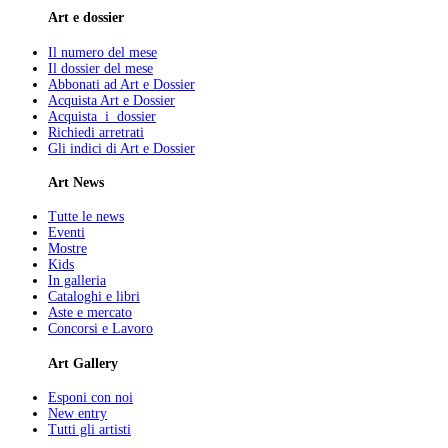
Art e dossier
Il numero del mese
Il dossier del mese
Abbonati ad Art e Dossier
Acquista Art e Dossier
Acquista i dossier
Richiedi arretrati
Gli indici di Art e Dossier
Art News
Tutte le news
Eventi
Mostre
Kids
In galleria
Cataloghi e libri
Aste e mercato
Concorsi e Lavoro
Art Gallery
Esponi con noi
New entry
Tutti gli artisti