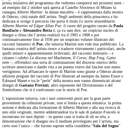
prima iniziativa del programma che vedremo compiersi nei prossimi mesi –
ad esempio dal 2 ottobre sarà aperta al Castello Sforzesco di Milano la
rassegna
Alberto Martini: la danza macabra
– è rappresentata dalla mostra
di Oderzo, città natale dell’artista. Negli ambienti della pinacoteca a lui
dedicata si svolge il percorso che porta il titolo
Le storie straordinarie.
Alberto Martini ed Edgar Allan Poe
: il cuore del progetto curato da
Paola
Bonifacio
e
Alessandro Botta
è, ça va sans dire, un cospicuo nucleo di
disegni a china che l’artista realizzò tra il 1905 e 1908 e poi
continuativamente fino al 1936 per un sospirato volume illustrato dei
racconti fantastici di
Poe
, che tuttavia Martini non vide mai pubblicato. La
fantasia creativa dell’artista riesce a tradurre visivamente i particolari, anche
quelli minori e apparentemente irrilevanti, del racconto letterario – e
citiamo i celebri
La discesa nel Maelstrom
,
Il Corvo
,
Hop Frog
,
Gatto
nero
–, offrendoci una sorta di continuazione del discorso onirico dello
scrittore americano e dando vita a un poema visivo dal fascino non meno
vertiginoso. Ad affiancare le opere di Martini sono giunte a Oderzo alcune
edizioni pregiate dei racconti di Poe illustrati ad esempio da James Ensor e
Édouard Manet e tra le “perle” della mostra non vanno dimenticati alcuni
disegni di
Gaetano Previati
, altro esponente del Divisionismo e del
Simbolismo che si è confrontato con le storie di Poe.
L’esposizione tuttavia, con i suoi centoventi pezzi per la gran parte
provenienti da collezioni private, non si limita a questa tematica: la prima
sezione è dedicata alla formazione di Alberto Martini e alla sua ricerca di
uno stile originale, mentre addentrandosi tra le sale di palazzo Foscolo si
incontrano tre suoi dipinti – in questo caso si tratta di oli su tela, a
dimostrazione che il disegno era il medium privilegiato per l’artista, ma
certo non l’unico – che furono esposte nella cosiddetta “
Sala del Sogno
”