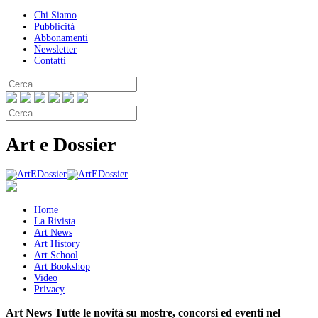
Chi Siamo
Pubblicità
Abbonamenti
Newsletter
Contatti
Art e Dossier
Home
La Rivista
Art News
Art History
Art School
Art Bookshop
Video
Privacy
Art News
Tutte le novità su mostre, concorsi ed eventi nel