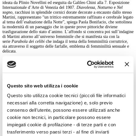
ideata da Plinio Novellini ed eseguita da Galileo Chini alla 7. Esposizione
Internazionale d’Arte di Venezia del 1907.
Diavolessa
,
Notturno
e
Nel
sogno
, racchiusi in splendide cornici dorate decorate a encausto dallo stesso
Martini, rappresentano “un trittico estremamente raffinato e cerebrale legato
al tema dell’esaltazione della Notte”, spiega Paola Bonifacio, che sottolinea
la modernità di un paesaggio che in queste prove pittoriche diviene
trasfigurazione dello stato d’animo. L’affondo si concentra poi sull’indagine
di Martini attorno all’universo femminile che si manifesta sia con la
serie
Parabola dei celibi
che indaga il tema della femminilità corruttrice,
sia attraverso il soggetto delle farfalle, emblema di femminilità sensuale e
delicata.
Chiude il percorso una sala dedicata agli
autoritratti di Alberto
Martini
tra cui quello dipinto nel 1954 che è interpretato come una sorta di
testamento spirituale di un artista che fu straordinario portavoce delle più
oscure urgenze e tensioni esistenziali della prima metà del Novecento. Altri
dipinti testimoniano infine l’interesse dell’opitergino verso il Surrealismo,
movimento a cui non aderì ufficialmente, ma come risulta immediatamente
Questo sito web utilizza i cookie
dall’osservazione dei quadri, recitò senz’altro un ruolo di precursore e di
maestro per tanti altri pittori.
Questo sito utilizza cookie tecnici (piccoli file informatici
necessari alla corretta navigazione) e, solo previo
Al primo piano del palazzo si possono inoltre visitare alcune sale che
raccolgono una selezione dei capolavori di Alberto Martini tratti
consenso dell’utente, possono essere utilizzati anche
dalla
collezione permanente
la quale, una volta terminata la mostra, sarà di
cookie non tecnici, in particolare possono essere
nuovo resa fruibile grazie a un progetto allestitivo appositamente studiato.
impiegati cookie di profilazione - di terze parti e con
Marta Santacatterina
trasferimento verso paesi terzi - al fine di inviarti
indietro