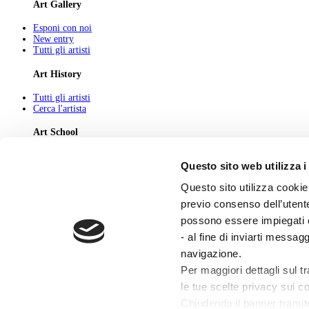
Art Gallery
Esponi con noi
New entry
Tutti gli artisti
Art History
Tutti gli artisti
Cerca l'artista
Art School
Tutti gli articoli
Questo sito web utilizza i
Cerca l'articolo
Questo sito utilizza cookie 
About
previo consenso dell’utente
Chi Siamo
possono essere impiegati co
Pubblicità
Newsletter
- al fine di inviarti messag
Privacy
navigazione.
Cerca
Contatti
Per maggiori dettagli sul t
le tue scelte privacy sui co
© 2026 GIUNTI EDITORE s.p.a., piazza Virgilio 4 - 20123 Milano
Codice fiscale e numero d'iscrizione al Registro Imprese di Milano - 80009810484
Chiudendo il banner tramit