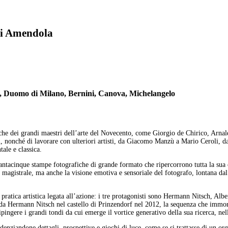
 di Amendola
h, Duomo di Milano, Bernini, Canova, Michelangelo
erche dei grandi maestri dell’arte del Novecento, come Giorgio de Chirico, Ar
i, nonché di lavorare con ulteriori artisti, da Giacomo Manzù a Mario Ceroli,
tale e classica.
tantacinque stampe fotografiche di grande formato che ripercorrono tutta la sua
a magistrale, ma anche la visione emotiva e sensoriale del fotografo, lontana d
ratica artistica legata all’azione: i tre protagonisti sono Hermann Nitsch, Alber
ate da Hermann Nitsch nel castello di Prinzendorf nel 2012, la sequenza che immor
ingere i grandi tondi da cui emerge il vortice generativo della sua ricerca, nell
nziandone dettagli, prospettive e giochi di luce, come se si trattasse di un org