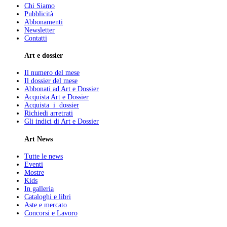
Chi Siamo
Pubblicità
Abbonamenti
Newsletter
Contatti
Art e dossier
Il numero del mese
Il dossier del mese
Abbonati ad Art e Dossier
Acquista Art e Dossier
Acquista i dossier
Richiedi arretrati
Gli indici di Art e Dossier
Art News
Tutte le news
Eventi
Mostre
Kids
In galleria
Cataloghi e libri
Aste e mercato
Concorsi e Lavoro