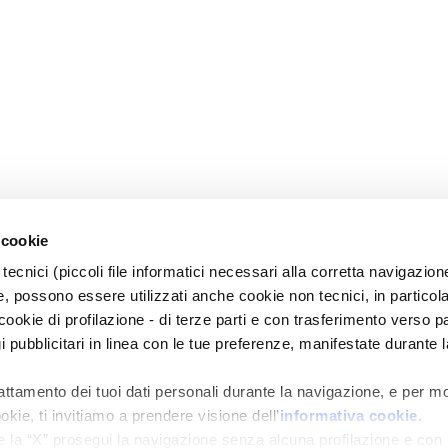
 cookie
tecnici (piccoli file informatici necessari alla corretta navigazion
, possono essere utilizzati anche cookie non tecnici, in particol
okie di profilazione - di terze parti e con trasferimento verso pa
gi pubblicitari in linea con le tue preferenze, manifestate durante l
rattamento dei tuoi dati personali durante la navigazione, e per m
okie, ti invitiamo a prendere visione dell’
informativa cookie
.
e la “X” prosegui la navigazione senza alcuna profilazione e con