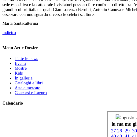
sede espositiva e la cattedrale i visitatori possono fare confronto diretto tra
grandi scultori italiani, quali Gian Lorenzo Bernini, Antonio Canova e Michela
osservare con uno sguardo diverso le celebri sculture.
Marta Santacatterina
indietro
Menu Art e Dossier
Tutte le news
Eventi
Mostre
Kids
In galleria
Cataloghi e libri
Aste e mercato
Concorsi e Lavoro
Calendario