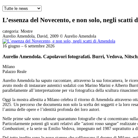
L’essenza del Novecento, e non solo, negli scatti
categoria:
Mostre
Aurelio Amendola, David, 2009 © Aurelio Amendola
16 giugno – 6 settembre 2026
Aurelio Amendola. Capolavori fotografati. Burri, Vedova, Nitsc
Milano
Palazzo Reale
Aurelio Amendola ha saputo raccontare, attraverso la sua fotocamera, le ric
avuto modo di instaurare autentici sodalizi con Marino Marini e Alberto Burr
parallelamente all’interpretazione per via fotografica della scultura rinascimen
Oggi la mostra allestita a Milano celebra il ritorno di Amendola attraverso ot
2025. Un percorso che documenta non solo la scelta dei soggetti e la loro res
l’anima delle opere e l’identità profonda dei loro autori.
Nelle prime sale sono radunate quarantuno fotografie che si concentrano sulla p
Particolarmente potenti gli scatti relativi alle “azioni rosso sangue” realizz
Combustioni
, e la serie su Emilio Vedova, impegnato nel 1987 soprattutto a dip
Del tutto inedite sono le nove stampe che raffigurano il duomo di Milano, evide