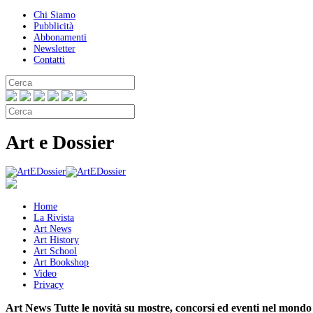
Chi Siamo
Pubblicità
Abbonamenti
Newsletter
Contatti
Art e Dossier
Home
La Rivista
Art News
Art History
Art School
Art Bookshop
Video
Privacy
Art News
Tutte le novità su mostre, concorsi ed eventi nel mondo 