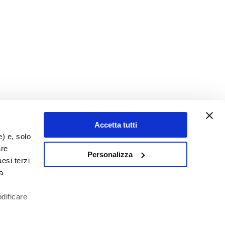
Accetta tutti
e) e, solo
are
Personalizza
esi terzi
a
odificare