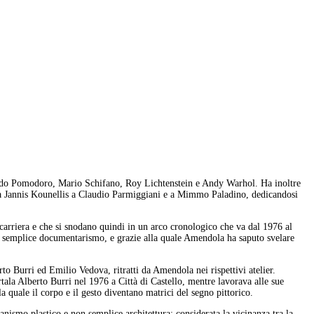
naldo Pomodoro, Mario Schifano, Roy Lichtenstein e Andy Warhol. Ha inoltre
 da Jannis Kounellis a Claudio Parmiggiani e a Mimmo Paladino, dedicandosi
 carriera e che si snodano quindi in un arco cronologico che va dal 1976 al
al semplice documentarismo, e grazie alla quale Amendola ha saputo svelare
to Burri ed Emilio Vedova, ritratti da Amendola nei rispettivi atelier.
tala Alberto Burri nel 1976 a Città di Castello, mentre lavorava alle sue
a quale il corpo e il gesto diventano matrici del segno pittorico.
anismo plastico e non semplice architettura; considerata la vicinanza tra la