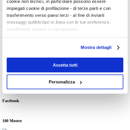
cookie non tecnici, in particolare possono essere
impiegati cookie di profilazione - di terze parti e con
trasferimento verso paesi terzi - al fine di inviarti
messaggi pubblicitari in linea con le tue preferenze,
manifestate durante la navigazione.
Per maggiori dettagli sul trattamento dei tuoi dati
Inizio evento:
personali durante la navigazione, e per modificare le tue
Fine evento:
Mostra dettagli
Parole chiave:
scelte privacy sui cookie, ti invitiamo a prendere visione
Categoria:
dell’
informativa cookie
.
Ordinamento:
Chiudendo il banner tramite la “X” prosegui la
Accetta tutti
Cerca
navigazione senza alcuna profilazione e con installazione
dei soli cookie tecnici. Selezionando “Accetta tutti” presti
Twitter
Personalizza
il tuo consenso alla profilazione che potrai revocare in
Tweets di @artedossier
ogni momento
Revoca
Facebook
100 Mostre