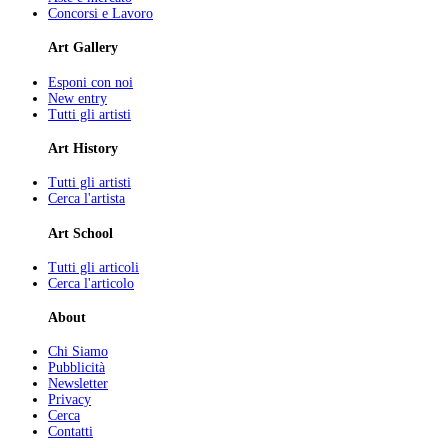
Concorsi e Lavoro
Art Gallery
Esponi con noi
New entry
Tutti gli artisti
Art History
Tutti gli artisti
Cerca l'artista
Art School
Tutti gli articoli
Cerca l'articolo
About
Chi Siamo
Pubblicità
Newsletter
Privacy
Cerca
Contatti