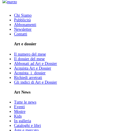
marzo
Chi Siamo
Pubblicità
Abbonamenti
Newsletter
Contatti
Art e dossier
Il numero del mese
Il dossier del mese
Abbonati ad Art e Dossier
Acquista Art e Dossier
Acquista i dossier
Richiedi arretrati
Gli indici di Art e Dossier
Art News
Tutte le news
Eventi
Mostre
Kids
In galleria
Cataloghi e libri
Aste e mercato