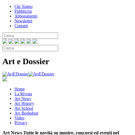
Chi Siamo
Pubblicità
Abbonamenti
Newsletter
Contatti
Art e Dossier
Home
La Rivista
Art News
Art History
Art School
Art Bookshop
Video
Privacy
Art News
Tutte le novità su mostre, concorsi ed eventi nel