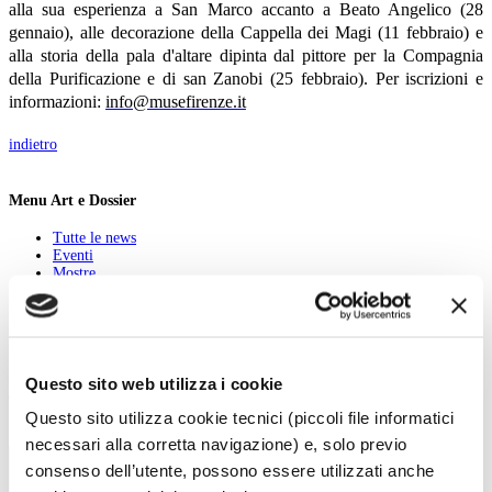
alla sua esperienza a San Marco accanto a Beato Angelico (28
gennaio), alle decorazione della Cappella dei Magi (11 febbraio) e
alla storia della pala d'altare dipinta dal pittore per la Compagnia
della Purificazione e di san Zanobi (25 febbraio). Per iscrizioni e
informazioni:
info@musefirenze.it
indietro
Menu Art e Dossier
Tutte le news
Eventi
Mostre
Kids
In galleria
Cataloghi e libri
Aste e mercato
Concorsi e Lavoro
Questo sito web utilizza i cookie
Calendario
Questo sito utilizza cookie tecnici (piccoli file informatici
Scegli la data e imposta i filtri per ottimizzare la tua ricerca
necessari alla corretta navigazione) e, solo previo
consenso dell’utente, possono essere utilizzati anche