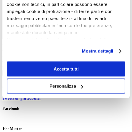
cookie non tecnici, in particolare possono essere
impiegati cookie di profilazione - di terze parti e con
trasferimento verso paesi terzi - al fine di inviarti
messaggi pubblicitari in linea con le tue preferenze,
manifestate durante la navigazione.
Per maggiori dettagli sul trattamento dei tuoi dati
Inizio evento:
personali durante la navigazione, e per modificare le tue
Fine evento:
Mostra dettagli
scelte privacy sui cookie, ti invitiamo a prendere visione
Parole chiave:
dell’
informativa cookie
.
Categoria:
Ordinamento:
Chiudendo il banner tramite la “X” prosegui la
Accetta tutti
Cerca
navigazione senza alcuna profilazione e con installazione
dei soli cookie tecnici. Selezionando “Accetta tutti” presti
Personalizza
Twitter
il tuo consenso alla profilazione che potrai revocare in
ogni momento
Revoca
Tweets di @artedossier
Facebook
100 Mostre