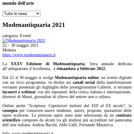
mondo dell'arte
Modenantiquaria 2021
categoria:
Eventi
22 – 30 maggio 2021
Modena
https://www.modenantiquaria.it
La
XXXV Edizione di Modenantiquaria
, fiera annuale
dedicata
all’antiquariato d’eccellenza, è
rimandata a febbraio 2022.
Dal 22 al 30 maggio si svolge
Modenantiquaria
online
, un evento digitale
con un ricco programma: in diretta sui
canali social
della manifestazione
verranno presentati gli highlights delle prestigiosissime Gallerie, si terranno
incontri e webinar
con alti esponenti della critica italiana e internazionale,
direttori di Musei, giornalisti di rilievo del settore arte e cultura.
Online anche “
Sculptura. Capolavori italiani dal XIII al XX secolo
”, la
rassegna
per conoscere nuove tendenze, autori, proposte, quotazioni delle
opere scultoree. Le preziose opere sono state selezionate da un
comitato
scientifico
composto da alcuni tra gli studiosi più accreditati nel panorama
dell’arte italiana: Andrea Bacchi, Aldo Galli, Fernando Mazzocca.
Info: www.modenantiquaria.it