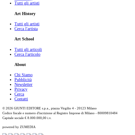
Tutti gli artisti
Art History
Tutti gli artisti
Cerca l'artista
Art School
Tutti gli articoli
Cerca l'articolo
About
Chi Siamo
Pubblicità
Newsletter
Privacy
Cerca
Contatti
© 2026 GIUNTI EDITORE s.p.a., piazza Virgilio 4 - 20123 Milano
Codice fiscale e numero d'iscrizione al Registro Imprese di Milano - 80009810484
Capitale sociale € 8.000.000,00 i.v.
powered by ZUMEDIA