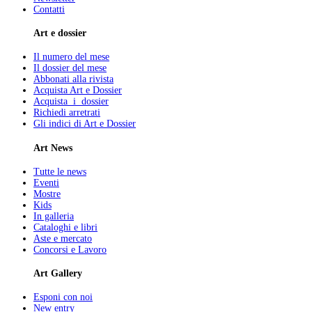
Contatti
Art e dossier
Il numero del mese
Il dossier del mese
Abbonati alla rivista
Acquista Art e Dossier
Acquista i dossier
Richiedi arretrati
Gli indici di Art e Dossier
Art News
Tutte le news
Eventi
Mostre
Kids
In galleria
Cataloghi e libri
Aste e mercato
Concorsi e Lavoro
Art Gallery
Esponi con noi
New entry