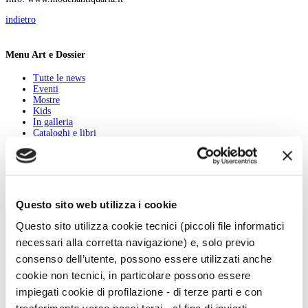
indietro
Menu Art e Dossier
Tutte le news
Eventi
Mostre
Kids
In galleria
Cataloghi e libri
Aste e mercato
Concorsi e Lavoro
Calendario
Scegli la data e imposta i filtri per ottimizzare la tua ricerca
Questo sito web utilizza i cookie
Questo sito utilizza cookie tecnici (piccoli file informatici
necessari alla corretta navigazione) e, solo previo
consenso dell’utente, possono essere utilizzati anche
cookie non tecnici, in particolare possono essere
impiegati cookie di profilazione - di terze parti e con