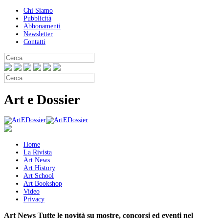
Chi Siamo
Pubblicità
Abbonamenti
Newsletter
Contatti
Art e Dossier
Home
La Rivista
Art News
Art History
Art School
Art Bookshop
Video
Privacy
Art News
Tutte le novità su mostre, concorsi ed eventi nel