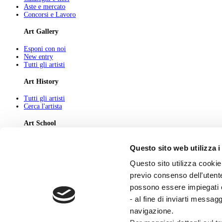
Aste e mercato
Concorsi e Lavoro
Art Gallery
Esponi con noi
New entry
Tutti gli artisti
Art History
Tutti gli artisti
Cerca l'artista
Art School
Tutti gli articoli
Questo sito web utilizza i
Cerca l'articolo
Questo sito utilizza cookie 
About
previo consenso dell’utente
Chi Siamo
possono essere impiegati co
Pubblicità
Newsletter
- al fine di inviarti messag
Privacy
navigazione.
Cerca
Contatti