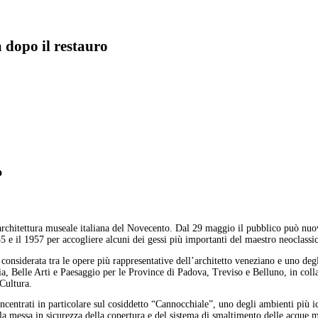
 dopo il restauro
o
l’architettura museale italiana del Novecento. Dal 29 maggio il pubblico può nu
55 e il 1957 per accogliere alcuni dei gessi più importanti del maestro neoclassi
 considerata tra le opere più rappresentative dell’architetto veneziano e uno deg
gia, Belle Arti e Paesaggio per le Province di Padova, Treviso e Belluno, in c
Cultura.
concentrati in particolare sul cosiddetto “Cannocchiale”, uno degli ambienti più 
la messa in sicurezza della copertura e del sistema di smaltimento delle acque me