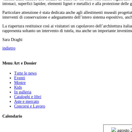
intonaci, superfici lapidee, elementi lignei e metallici e alla protezione delle g
Particolare attenzione è stata dedicata anche agli allestimenti museali progettat
interventi di conservazione e adeguamento dell’intero sistema espositivo, anch
La riapertura restituisce così ai visitatori un capolavoro dell’architettura 
rappresenta soltanto un intervento di tutela, ma anche un importante investime
Sara Draghi
indietro
Menu Art e Dossier
Tutte le news
Eventi
Mostre
Kids
In galleria
Cataloghi e libri
Aste e mercato
Concorsi e Lavoro
Calendario