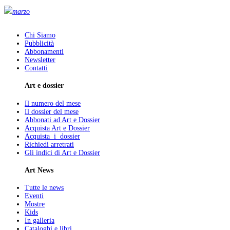
marzo
Chi Siamo
Pubblicità
Abbonamenti
Newsletter
Contatti
Art e dossier
Il numero del mese
Il dossier del mese
Abbonati ad Art e Dossier
Acquista Art e Dossier
Acquista i dossier
Richiedi arretrati
Gli indici di Art e Dossier
Art News
Tutte le news
Eventi
Mostre
Kids
In galleria
Cataloghi e libri