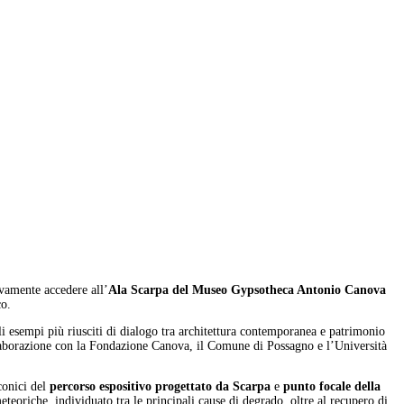
ovamente accedere all’
Ala Scarpa del Museo Gypsotheca Antonio Canova
co.
li esempi più riusciti di dialogo tra architettura contemporanea e patrimonio
ollaborazione con la Fondazione Canova, il Comune di Possagno e l’Università
iconici del
percorso espositivo progettato da Scarpa
e
punto focale della
teoriche, individuato tra le principali cause di degrado, oltre al recupero di