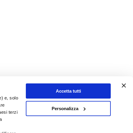
Accetta tutti
e) e, solo
are
Personalizza
esi terzi
a