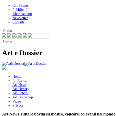
Chi Siamo
Pubblicità
Abbonamenti
Newsletter
Contatti
Art e Dossier
Home
La Rivista
Art News
Art History
Art School
Art Bookshop
Video
Privacy
Art News
Tutte le novità su mostre, concorsi ed eventi nel mondo 