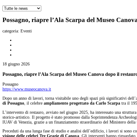
Possagno, riapre l’Ala Scarpa del Museo Canova
categoria:
Eventi
18 giugno 2026
Possagno, riapre l’Ala Scarpa del Museo Canova dopo il restaur
Possagno
https://www.museocanova.it
Dopo un anno di lavori, torna visitabile uno degli spazi più significativi del
di Possagno
, il celebre
ampliamento progettato da Carlo Scarpa
tra il 19
L’intervento di restauro, avviato nel giugno 2025, ha interessato una struttura
storico-artistico. Il progetto è stato promosso dalla Soprintendenza Archeolo
IUAV di Venezia, grazie a un finanziamento straordinario del Ministero della 
Preceduti da una lunga fase di studio e analisi dell’edificio, i lavori si sono 
visione delle celebri Tre Grazie di Canova
. Gli interventi hanno riguardato 