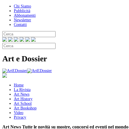
Chi Siamo
Pubblicità
Abbonamenti
Newsletter
Contatti
Art e Dossier
Home
La Rivista
Art News
Art History
Art School
Art Bookshop
Video
Privacy
Art News
Tutte le novità su mostre, concorsi ed eventi nel mondo 