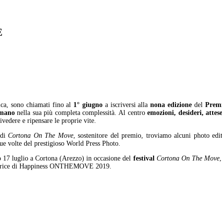
E
ica, sono chiamati fino al
1° giugno
a iscriversi alla
nona edizione
del
Premi
umano
nella sua più completa complessità. Al centro
emozioni, desideri, attese
ivedere e ripensare le proprie vite.
 di
Cortona On The Move
, sostenitore del premio, troviamo alcuni photo e
ue volte del prestigioso World Press Photo.
o 17 luglio a Cortona (Arezzo) in occasione del
festival
Cortona On The Move
ncitrice di Happiness ONTHEMOVE 2019.