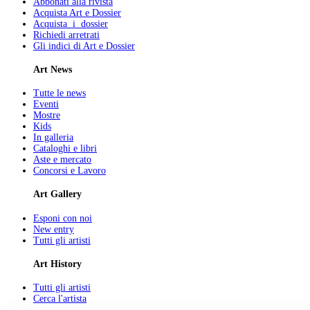
Abbonati alla rivista
Acquista Art e Dossier
Acquista i dossier
Richiedi arretrati
Gli indici di Art e Dossier
Art News
Tutte le news
Eventi
Mostre
Kids
In galleria
Cataloghi e libri
Aste e mercato
Concorsi e Lavoro
Art Gallery
Esponi con noi
New entry
Tutti gli artisti
Art History
Tutti gli artisti
Cerca l'artista