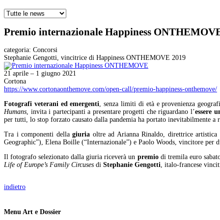
Premio internazionale Happiness ONTHEMOV
categoria:
Concorsi
Stephanie Gengotti, vincitrice di Happiness ONTHEMOVE 2019
21 aprile – 1 giugno 2021
Cortona
https://www.cortonaonthemove.com/open-call/premio-happiness-onthemove/
Fotografi veterani ed emergenti
, senza limiti di età e provenienza geograf
Humans
, invita i partecipanti a presentare progetti che riguardano l’
essere 
per tutti, lo stop forzato causato dalla pandemia ha portato inevitabilmente a r
Tra i componenti della
giuria
oltre ad Arianna Rinaldo, direttrice artistica
Geographic”), Elena Boille (“Internazionale”) e Paolo Woods, vincitore per d
Il fotografo selezionato dalla giuria riceverà un
premio
di tremila euro sabat
Life of Europe’s Family Circuses
di
Stephanie Gengotti
, italo-francese vi
indietro
Menu Art e Dossier