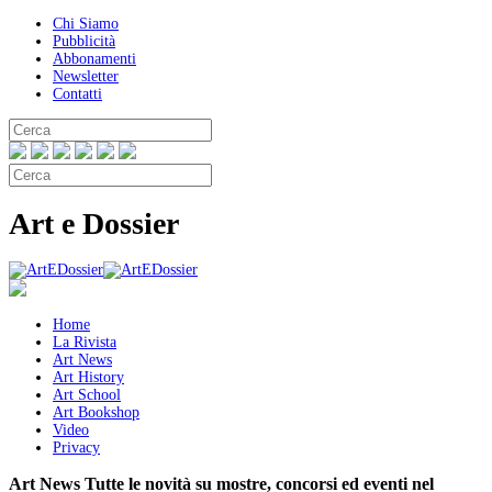
Chi Siamo
Pubblicità
Abbonamenti
Newsletter
Contatti
Art e Dossier
Home
La Rivista
Art News
Art History
Art School
Art Bookshop
Video
Privacy
Art News
Tutte le novità su mostre, concorsi ed eventi nel