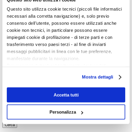
Kids
In galleria
Questo sito utilizza cookie tecnici (piccoli file informatici
Cataloghi e libri
necessari alla corretta navigazione) e, solo previo
Aste e mercato
Concorsi e Lavoro
consenso dell’utente, possono essere utilizzati anche
cookie non tecnici, in particolare possono essere
Calendario
impiegati cookie di profilazione - di terze parti e con
Scegli la data e imposta i filtri per ottimizzare la tua ricerca
trasferimento verso paesi terzi - al fine di inviarti
messaggi pubblicitari in linea con le tue preferenze,
manifestate durante la navigazione.
Per maggiori dettagli sul trattamento dei tuoi dati
personali durante la navigazione, e per modificare le tue
Mostra dettagli
scelte privacy sui cookie, ti invitiamo a prendere visione
dell’
informativa cookie
.
Chiudendo il banner tramite la “X” prosegui la
Accetta tutti
Inizio evento:
navigazione senza alcuna profilazione e con installazione
Fine evento:
Parole chiave:
dei soli cookie tecnici. Selezionando “Accetta tutti” presti
Personalizza
Categoria:
il tuo consenso alla profilazione che potrai revocare in
Ordinamento:
ogni momento
Revoca
Cerca