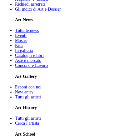
Richiedi arretrati
Gli indici di Art e Dossier
Art News
Tutte le news
Eventi
Mostre
Kids
In galleria
Cataloghi e libri
Aste e mercato
Concorsi e Lavoro
Art Gallery
Esponi con noi
New entry
Tutti gli artisti
Art History
Tutti gli artisti
Cerca l'artista
Art School