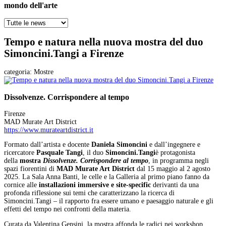
mondo dell'arte
Tempo e natura nella nuova mostra del duo
Simoncini.Tangi a Firenze
categoria:
Mostre
Dissolvenze. Corrispondere al tempo
Firenze
MAD Murate Art District
https://www.murateartdistrict.it
Formato dall’artista e docente
Daniela Simoncini
e dall’ingegnere e
ricercatore
Pasquale
Tangi
, il duo
Simoncini.Tangi
è protagonista
della
mostra
Dissolvenze. Corrispondere al tempo
, in programma negli
spazi fiorentini di
MAD Murate Art District
dal 15 maggio al 2 agosto
2025. La Sala Anna Banti, le celle e la Galleria al primo piano fanno da
cornice alle
installazioni immersive e site-specific
derivanti da una
profonda riflessione sui temi che caratterizzano la ricerca di
Simoncini.Tangi – il rapporto fra essere umano e paesaggio naturale e gli
effetti del tempo nei confronti della materia.
Curata da Valentina Gensini, la mostra affonda le radici nei workshop