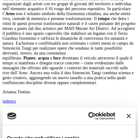
organizzati dagli artisti con tre gruppi di giovani del territorio e individua
nell’elemento acquatico il fil rouge del percorso espositivo. In particolare
l’
Arno
non è soltanto simbolo della fisionomia cittadina, ma anche entità
viva, custode di memoria e perenne trasformazione. Il
tempo
che detta i
ritmi di questi processi trasformativi naturali è il cuore pulsante del progetto
messo a punto dal duo artistico per MAD Murate Art District. Ad accogliere
il pubblico è uno spazio capovolto che stabilisce un legame con il Terzo
Giardino fiorentino e rafforza le dinamiche di convivenza fra umanità e
natura. Esclusione e conflittualità non orientano i criteri messi in campo da
Simoncini.Tangi per realizzare opere che sondano le tante possibilità
derivanti, invece, da una coesistenza
equilibrata.
Piante
,
acqua
e
luce
diventano il veicolo attraverso il quale il
tempo si manifesta e disegna tracce concrete – come evidenziato dalle
immagini che offrono allo sguardo i contorni dei materiali raccolti sulle
rive dell’Arno. Ancora una volta il duo Simoncini.Tangi combina scienza e
gesto creativo, aggiungendo un nuovo tassello a una pratica nella quale
confluiscono discipline diverse eppure complementari.
Arianna Testino
indietro
Menu Art e Dossier
Tutte le news
Eventi
Mostre
Questo sito web utilizza i cookie