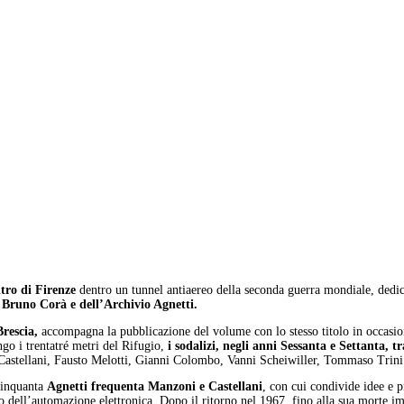
ntro di Firenze
dentro un tunnel antiaereo della seconda guerra mondiale, dedicat
 Bruno Corà e dell’Archivio Agnetti.
rescia,
accompagna la pubblicazione del volume con lo stesso titolo in occasion
go i trentatré metri del Rifugio,
i sodalizi, negli anni Sessanta e Settanta, t
astellani, Fausto Melotti, Gianni Colombo, Vanni Scheiwiller, Tommaso Trini
 Cinquanta
Agnetti frequenta Manzoni e Castellani
, con cui condivide idee e p
 dell’automazione elettronica. Dopo il ritorno nel 1967, fino alla sua morte im