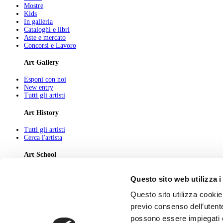
Mostre
Kids
In galleria
Cataloghi e libri
Aste e mercato
Concorsi e Lavoro
Art Gallery
Esponi con noi
New entry
Tutti gli artisti
Art History
Tutti gli artisti
Cerca l'artista
Art School
Tutti gli articoli
Questo sito web utilizza i
Cerca l'articolo
Questo sito utilizza cookie 
About
previo consenso dell’utente
Chi Siamo
possono essere impiegati co
Pubblicità