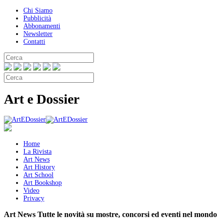
Chi Siamo
Pubblicità
Abbonamenti
Newsletter
Contatti
Art e Dossier
Home
La Rivista
Art News
Art History
Art School
Art Bookshop
Video
Privacy
Art News
Tutte le novità su mostre, concorsi ed eventi nel mondo 