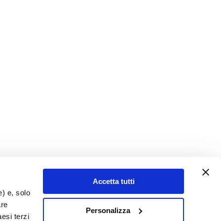
Accetta tutti
e) e, solo
are
Personalizza
esi terzi