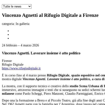
Vincenzo Agnetti al Rifugio Digitale a Firenze
categoria:
In galleria
24 febbraio – 4 marzo 2026
Vincenzo Agnetti. Lavorare insieme è atto politico
Firenze
Rifugio Digitale
https://www.rifugiodigitale.it
È in corso fino al 4 marzo presso
Rifugio Digitale
,
spazio espositivo nel ce
mostra digitale
Vincenzo Agnetti. Lavorare insieme è atto politico,
a cura di
La mostra, con il supporto tecnico e creativo dello
studio Scena Urbana di B
immersivo, attraverso immagini e testi che si susseguono su sedici schermi lun
milanese
come Paolo Scheggi, Piero Manzoni, Claudio Parmiggiani, Enrico C
Dopo una la formazione a Brera e al Piccolo Teatro, già alla fine degli anni
Nel 1962 Agnetti parte con la famiglia per l’Argentina, dove lavora nel campo