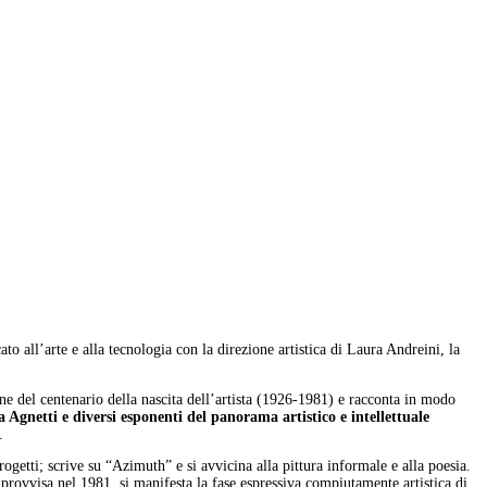
o all’arte e alla tecnologia con la direzione artistica di Laura Andreini, la
e del centenario della nascita dell’artista (1926-1981) e racconta in modo
ra Agnetti e diversi esponenti del panorama artistico e intellettuale
.
rogetti; scrive su “Azimuth” e si avvicina alla pittura informale e alla poesia.
provvisa nel 1981, si manifesta la fase espressiva compiutamente artistica di