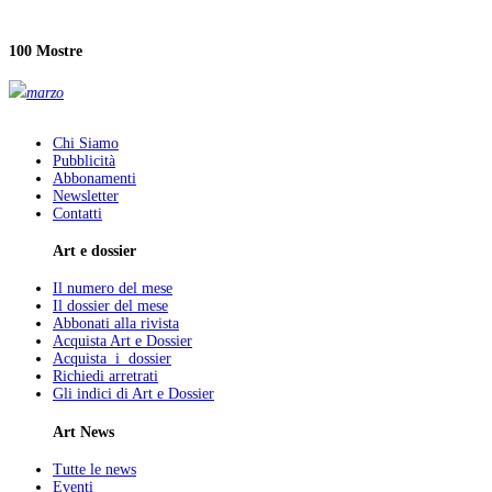
100 Mostre
marzo
Chi Siamo
Pubblicità
Abbonamenti
Newsletter
Contatti
Art e dossier
Il numero del mese
Il dossier del mese
Abbonati alla rivista
Acquista Art e Dossier
Acquista i dossier
Richiedi arretrati
Gli indici di Art e Dossier
Art News
Tutte le news
Eventi