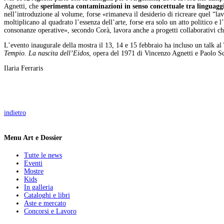
Agnetti, che
sperimenta contaminazioni in senso concettuale tra linguaggi
nell’introduzione al volume, forse «rimaneva il desiderio di ricreare quel “la
moltiplicano al quadrato l’essenza dell’arte, forse era solo un atto politico e l
consonanze operative», secondo Corà, lavora anche a progetti collaborativi che 
L’evento inaugurale della mostra il 13, 14 e 15 febbraio ha incluso un talk al
Tempio. La nascita dell’Eidos
, opera del 1971 di Vincenzo Agnetti e Paolo Sc
Ilaria Ferraris
indietro
Menu Art e Dossier
Tutte le news
Eventi
Mostre
Kids
In galleria
Cataloghi e libri
Aste e mercato
Concorsi e Lavoro