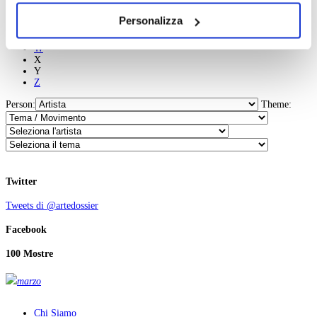
S
dei soli cookie tecnici. Selezionando “Accetta tutti” presti
T
Personalizza
U
il tuo consenso alla profilazione che potrai revocare in
V
ogni momento
Revoca
W
X
Y
Z
Person:
Theme:
Twitter
Tweets di @artedossier
Facebook
100 Mostre
marzo
Chi Siamo