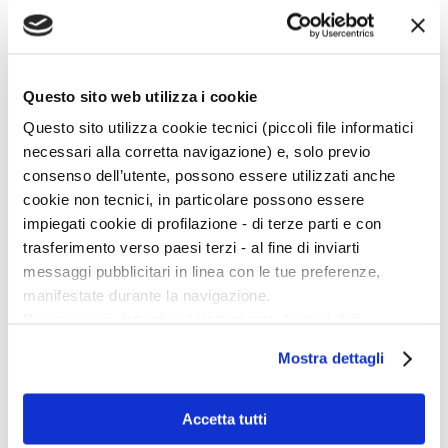
Artisti
Temi e movimenti
Questo sito web utilizza i cookie
Tutti i dossier
Questo sito utilizza cookie tecnici (piccoli file informatici
All
necessari alla corretta navigazione) e, solo previo
A
consenso dell’utente, possono essere utilizzati anche
B
C
cookie non tecnici, in particolare possono essere
D
impiegati cookie di profilazione - di terze parti e con
E
F
trasferimento verso paesi terzi - al fine di inviarti
G
messaggi pubblicitari in linea con le tue preferenze,
H
I
manifestate durante la navigazione.
J
Per maggiori dettagli sul trattamento dei tuoi dati
K
L
personali durante la navigazione, e per modificare le tue
M
Mostra dettagli
scelte privacy sui cookie, ti invitiamo a prendere visione
N
O
dell’
informativa cookie
.
P
Chiudendo il banner tramite la “X” prosegui la
Accetta tutti
Q
R
navigazione senza alcuna profilazione e con installazione