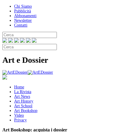
Chi Siamo
Pubblicità
Abbonamenti
Newsletter
Contatti
Art e Dossier
Home
La Rivista
Art News
Art History
Art School
Art Bookshop
Video
Privacy
Art Bookshop:
acquista i dossier