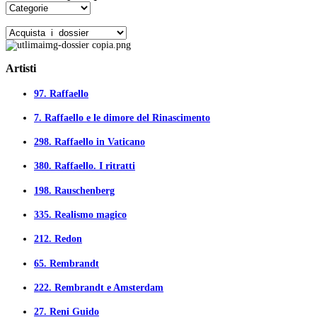
Artisti
97.
Raffaello
7.
Raffaello e le dimore del Rinascimento
298.
Raffaello in Vaticano
380.
Raffaello. I ritratti
198.
Rauschenberg
335.
Realismo magico
212.
Redon
65.
Rembrandt
222.
Rembrandt e Amsterdam
27.
Reni Guido