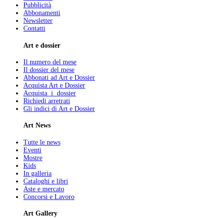
Pubblicità
Abbonamenti
Newsletter
Contatti
Art e dossier
Il numero del mese
Il dossier del mese
Abbonati ad Art e Dossier
Acquista Art e Dossier
Acquista i dossier
Richiedi arretrati
Gli indici di Art e Dossier
Art News
Tutte le news
Eventi
Mostre
Kids
In galleria
Cataloghi e libri
Aste e mercato
Concorsi e Lavoro
Art Gallery