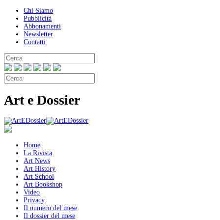
Chi Siamo
Pubblicità
Abbonamenti
Newsletter
Contatti
Art e Dossier
Home
La Rivista
Art News
Art History
Art School
Art Bookshop
Video
Privacy
Il numero del mese
Il dossier del mese