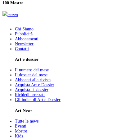
100 Mostre
marzo
Chi Siamo
Pubblicità
Abbonamenti
Newsletter
Contatti
Art e dossier
Il numero del mese
Il dossier del mese
Abbonati alla rivista
Acquista Art e Dossier
Acquista i dossier
Richiedi arretrati
Gli indici di Art e Dossier
Art News
Tutte le news
Eventi
Mostre
Kids