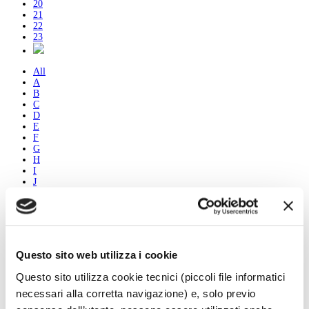
20
21
22
23
All
A
B
C
D
E
F
G
H
I
J
K
L
M
N
O
P
Questo sito web utilizza i cookie
Q
R
Questo sito utilizza cookie tecnici (piccoli file informatici
S
T
necessari alla corretta navigazione) e, solo previo
U