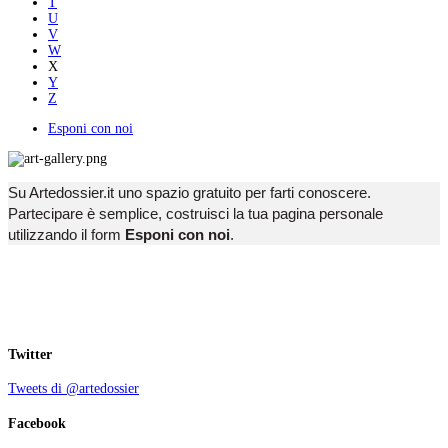
T
U
V
W
X
Y
Z
Esponi con noi
Su Artedossier.it uno spazio gratuito per farti conoscere.
Partecipare è semplice, costruisci la tua pagina personale
utilizzando il form
Esponi con noi
.
Twitter
Tweets di @artedossier
Facebook