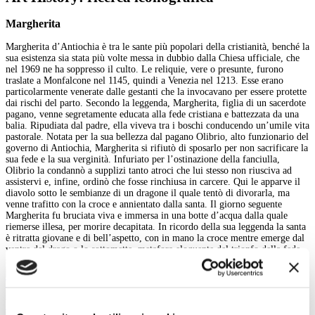
Margherita
Margherita d’Antiochia è tra le sante più popolari della cristianità, benché la
sua esistenza sia stata più volte messa in dubbio dalla Chiesa ufficiale, che
nel 1969 ne ha soppresso il culto. Le reliquie, vere o presunte, furono
traslate a Monfalcone nel 1145, quindi a Venezia nel 1213. Esse erano
particolarmente venerate dalle gestanti che la invocavano per essere protette
dai rischi del parto. Secondo la leggenda, Margherita, figlia di un sacerdote
pagano, venne segretamente educata alla fede cristiana e battezzata da una
balia. Ripudiata dal padre, ella viveva tra i boschi conducendo un’umile vita
pastorale. Notata per la sua bellezza dal pagano Olibrio, alto funzionario del
governo di Antiochia, Margherita si rifiutò di sposarlo per non sacrificare la
sua fede e la sua verginità. Infuriato per l’ostinazione della fanciulla,
Olibrio la condannò a supplizi tanto atroci che lui stesso non riusciva ad
assistervi e, infine, ordinò che fosse rinchiusa in carcere. Qui le apparve il
diavolo sotto le sembianze di un dragone il quale tentò di divorarla, ma
venne trafitto con la croce e annientato dalla santa. Il giorno seguente
Margherita fu bruciata viva e immersa in una botte d’acqua dalla quale
riemerse illesa, per morire decapitata. In ricordo della sua leggenda la santa
è ritratta giovane e di bell’aspetto, con in mano la croce mentre emerge dal
ventre del drago o lo sottomette, metafora eloquente del trionfo della fede
sul paganesimo.
Trittico dell'Annunciazione
Pala Colonna