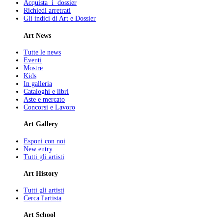
Acquista i dossier
Richiedi arretrati
Gli indici di Art e Dossier
Art News
Tutte le news
Eventi
Mostre
Kids
In galleria
Cataloghi e libri
Aste e mercato
Concorsi e Lavoro
Art Gallery
Esponi con noi
New entry
Tutti gli artisti
Art History
Tutti gli artisti
Cerca l'artista
Art School