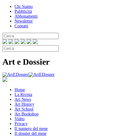
Chi Siamo
Pubblicità
Abbonamenti
Newsletter
Contatti
Art e Dossier
Home
La Rivista
Art News
Art History
Art School
Art Bookshop
Video
Privacy
Il numero del mese
Il dossier del mese