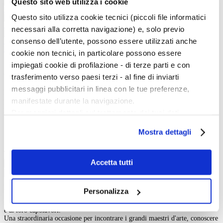
Questo sito web utilizza i cookie
Santa Margherita
Questo sito utilizza cookie tecnici (piccoli file informatici
Santa Margherita
necessari alla corretta navigazione) e, solo previo
consenso dell’utente, possono essere utilizzati anche
Santa Margherita
INDIETRO
cookie non tecnici, in particolare possono essere
impiegati cookie di profilazione - di terze parti e con
Cerca nell'iconografia
trasferimento verso paesi terzi - al fine di inviarti
messaggi pubblicitari in linea con le tue preferenze,
Iconografia:
manifestate durante la navigazione.
Keywords:
In:
Per maggiori dettagli sul trattamento dei tuoi dati
personali durante la navigazione, e per modificare le tue
Body
Mostra dettagli
scelte privacy sui cookie, ti invitiamo a prendere visione
Titolo
dell’
informativa cookie
.
Tipo:
Chiudendo il banner tramite la “X” prosegui la
Accetta tutti
Cerca
navigazione senza alcuna profilazione e con installazione
dei soli cookie tecnici. Selezionando “Accetta tutti” presti
La vita e le opere dei grandi artisti dal Duecento al Novecento.
Personalizza
il tuo consenso alla profilazione che potrai revocare in
Art History è la sezione di Artedossier.it dedicata ai grandi artisti del passato
ogni momento
Revoca
e ai loro capolavori.
Una straordinaria occasione per incontrare i grandi maestri d'arte, conoscere