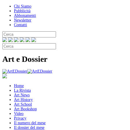
Chi Siamo
Pubblicità
Abbonamenti
Newsletter
Contatti
Art e Dossier
Home
La Rivista
Art News
Art History
Art School
Art Bookshop
Video
Privacy
Il numero del mese
Il dossier del mese