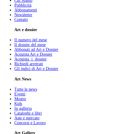
Chi Siamo
Pubblicità
Abbonamenti
Newsletter
Contatti
Art e dossier
Il numero del mese
Il dossier del mese
Abbonati ad Art e Dossier
Acquista Art e Dossier
Acquista i dossier
Richiedi arretrati
Gli indici di Art e Dossier
Art News
Tutte le news
Eventi
Mostre
Kids
In galleria
Cataloghi e libri
Aste e mercato
Concorsi e Lavoro
Art Gallery