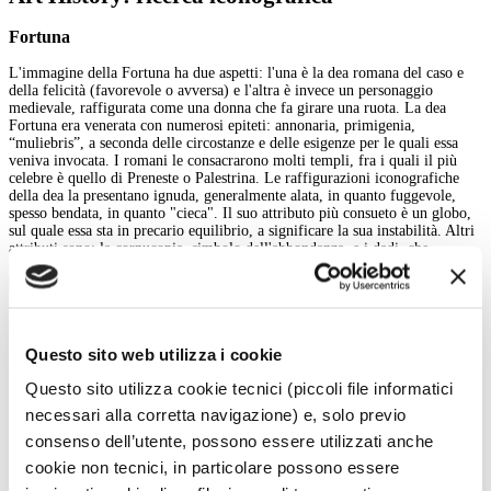
Fortuna
L'immagine della Fortuna ha due aspetti: l'una è la dea romana del caso e
della felicità (favorevole o avversa) e l'altra è invece un personaggio
medievale, raffigurata come una donna che fa girare una ruota. La dea
Fortuna era venerata con numerosi epiteti: annonaria, primigenia,
“muliebris”, a seconda delle circostanze e delle esigenze per le quali essa
veniva invocata. I romani le consacrarono molti templi, fra i quali il più
celebre è quello di Preneste o Palestrina. Le raffigurazioni iconografiche
della dea la presentano ignuda, generalmente alata, in quanto fuggevole,
spesso bendata, in quanto "cieca". Il suo attributo più consueto è un globo,
sul quale essa sta in precario equilibrio, a significare la sua instabilità. Altri
attributi sono: la cornucopia, simbolo dell'abbondanza, e i dadi, che
alludono alla imponderabilità della sorte.
Allegorie della Vittoria e della Fortuna
INDIETRO
Questo sito web utilizza i cookie
Cerca nell'iconografia
Questo sito utilizza cookie tecnici (piccoli file informatici
necessari alla corretta navigazione) e, solo previo
Iconografia:
Keywords:
consenso dell’utente, possono essere utilizzati anche
In:
cookie non tecnici, in particolare possono essere