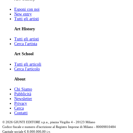
Esponi con noi
New entry
Tutti gli artisti
Art History
Tutti gli artisti
Cerca l'artista
Art School
Tutti gli articoli
Cerca l'articolo
About
Chi Siamo
Pubblicità
Newsletter
Privacy
Cerca
Contatti
© 2026 GIUNTI EDITORE s.p.a., piazza Virgilio 4 - 20123 Milano
Codice fiscale e numero d'iscrizione al Registro Imprese di Milano - 80009810484
Capitale sociale € 8.000.000,00 i.v.