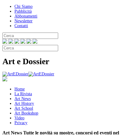
Chi Siamo
Pubblicità
Abbonamenti
Newsletter
Contatti
Art e Dossier
Home
La Rivista
Art News
Art History
Art School
Art Bookshop
Video
Privacy
Art News
Tutte le novità su mostre, concorsi ed eventi nel