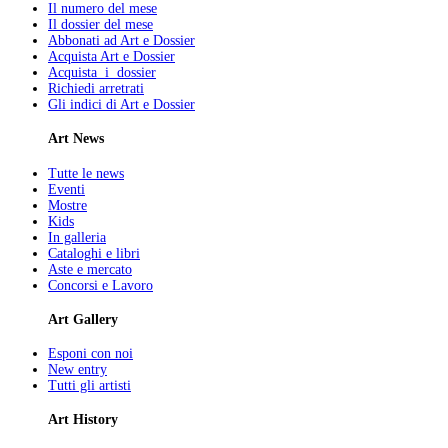
Il numero del mese
Il dossier del mese
Abbonati ad Art e Dossier
Acquista Art e Dossier
Acquista i dossier
Richiedi arretrati
Gli indici di Art e Dossier
Art News
Tutte le news
Eventi
Mostre
Kids
In galleria
Cataloghi e libri
Aste e mercato
Concorsi e Lavoro
Art Gallery
Esponi con noi
New entry
Tutti gli artisti
Art History