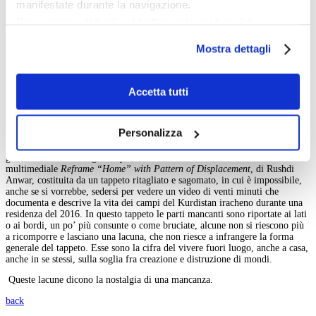
Afghanistan, con le descrizioni dei flussi migratori generati dall’abbandono
manifestate durante la navigazione.
del terreno da parte degli Stati Uniti, e quelle dedicate ai campi in
Per maggiori dettagli sul trattamento dei tuoi dati
Giordania.
personali durante la navigazione, e per modificare le tue
L’immaginario sull’Afghanistan potrebbe da solo riempire più di un museo,
Mostra dettagli
scelte privacy sui cookie, ti invitiamo a prendere visione
e in parte dal punto di vista geopolitico lo ha raccontato Adam Curtis
in
Hypernormalization
, documentario reperibile gratuitamente sul canale
dell’
informativa cookie
.
YouTube del documentarista inglese.
Chiudendo il banner tramite la “X” prosegui la
Accetta tutti
Attraverso la figura retorica dell’elenco e dell’accumulazione delle opere, il
navigazione senza alcuna profilazione e con installazione
pregiudizio orientalista generatore del conflitto Oriente-Occidente, -
dei soli cookie tecnici. Selezionando “Accetta tutti” presti
descritto da Edward Said in molte sue opere, - finalmente si dissolve in
Personalizza
volti e persone, nell’incontro con l’altra persona, invece che con la folla
il tuo consenso alla profilazione che potrai revocare in
oscura e minacciosa che assale la fortezza europea. Un’opera racconta con
ogni momento
Revoca
grande forza la nostalgia di questa mancanza di casa, l’installazione
multimediale
Reframe “Home” with Pattern of Displacement
, di Rushdi
Anwar, costituita da un tappeto ritagliato e sagomato, in cui è impossibile,
anche se si vorrebbe, sedersi per vedere un video di venti minuti che
documenta e descrive la vita dei campi del Kurdistan iracheno durante una
residenza del 2016. In questo tappeto le parti mancanti sono riportate ai lati
o ai bordi, un po’ più consunte o come bruciate, alcune non si riescono più
a ricomporre e lasciano una lacuna, che non riesce a infrangere la forma
generale del tappeto. Esse sono la cifra del vivere fuori luogo, anche a casa,
anche in se stessi, sulla soglia fra creazione e distruzione di mondi.
Queste lacune dicono la nostalgia di una mancanza.
back