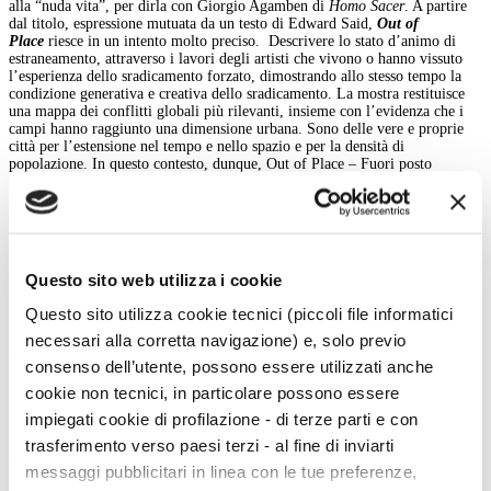
alla “nuda vita”, per dirla con Giorgio Agamben di
Homo Sacer
. A partire
dal titolo, espressione mutuata da un testo di Edward Said,
Out of
Place
riesce in un intento molto preciso. Descrivere lo stato d’animo di
estraneamento, attraverso i lavori degli artisti che vivono o hanno vissuto
l’esperienza dello sradicamento forzato, dimostrando allo stesso tempo la
condizione generativa e creativa dello sradicamento. La mostra restituisce
una mappa dei conflitti globali più rilevanti, insieme con l’evidenza che i
campi hanno raggiunto una dimensione urbana. Sono delle vere e proprie
città per l’estensione nel tempo e nello spazio e per la densità di
popolazione. In questo contesto, dunque, Out of Place – Fuori posto
diventiamo anche noi nelle nostre città. Il campo parla di noi, qui e ora. Se
per ogni campo esiste un conflitto, allora
Out of Place
è una grande mappa
dei conflitti, ma anche delle speranze di chi li vive.
Il dispositivo narrativo della mostra usa i piani della prigioni per presentare
i campi più estesi e più popolati. In basso, all’inizio del percorso espostivo,
Questo sito web utilizza i cookie
le opere dai campi più grandi per estensione e popolazione. Kutapalong, in
Bangladesh, luogo di rifugio di una minoranza islamica in fuga dal
Questo sito utilizza cookie tecnici (piccoli file informatici
Myanmar, i Rohingya, in conflitto con la maggioranza buddista del paese.
Kutapalong è grande come milletrecento campi da calcio, occupati da
necessari alla corretta navigazione) e, solo previo
seicentomila persone. Per immaginare la densità, bisognerebbe immaginare
consenso dell’utente, possono essere utilizzati anche
una partita con due squadre di duecentotrenta giocatori ciascuna, per
ognuno dei milletrecento campi. Le milletrecento partite si giocherebbero
cookie non tecnici, in particolare possono essere
ininterrotte dal millenovecentonovantuno. Si può continuare il gioco di
impiegati cookie di profilazione - di terze parti e con
trasformare in campi da calcio e in durata di partite tutti gli altri campi
ancora esistenti in Kenya, Giordania, Uganda, Etiopia, Burundi, Somalia,
trasferimento verso paesi terzi - al fine di inviarti
Costa d’Avorio e Sudan, raccontati in cifre e poi attraverso le opere nei
messaggi pubblicitari in linea con le tue preferenze,
successivi livelli delle Prigioni. Seguono le sezioni dedicate al conflitto in