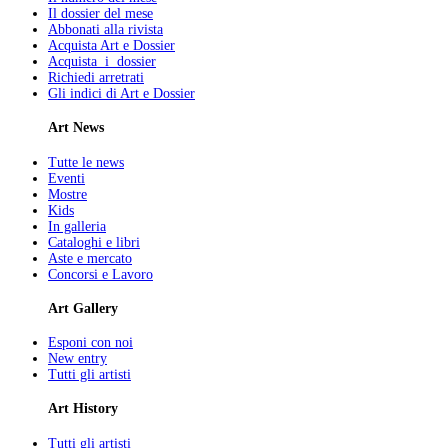
Il dossier del mese
Abbonati alla rivista
Acquista Art e Dossier
Acquista i dossier
Richiedi arretrati
Gli indici di Art e Dossier
Art News
Tutte le news
Eventi
Mostre
Kids
In galleria
Cataloghi e libri
Aste e mercato
Concorsi e Lavoro
Art Gallery
Esponi con noi
New entry
Tutti gli artisti
Art History
Tutti gli artisti