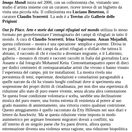
Imago Mundi
inizia nel 2006, con un collezionista che, visitando uno
studio d’artista insieme con un curatore, riceve invece di un biglietto da
visita una piccola tela. Il collezionista era
Luciano Benetton,
il
curatore
Claudio Scorretti
. La sede è a
Treviso
alle
Gallerie delle
Prigioni
.
Out fo Place. Arte e storie dai campi rifugiati nel mondo
utilizza lo stesso
formato per georeferenziare l’immaginario dei campi di rifugiati in tutto il
mondo. A cura di
Claudio Scorretti
,
Irina Ungureanu
,
Aman Mojadidi
,
questa collezione – mostra è una operazione semplice e potente. Divisa in
tre parti, il racconto dei campi da artisti rifugiati o sfollati che tuttora li
abitano, il racconto di chi è riuscito a diventare migrante, e il Labirinto,
galleria – mosaico di ritratti e racconti raccolti in Italia dal giornalista Luca
Assante e dal fotografo Mohamed Keita. Centosettantaquattro opere di dieci
per dodici centimetri di centoquarantadue artisti che vivono o hanno vissuto
l’esperienza del campo, più tre installazioni. La mostra rivela una
persistenza di temi, esperienze, desolazioni e consolazioni paragonabili a
quelle narrate da chi ha vissuto luoghi confinati dove si sperimenta una
sospensione dei propri diritti di cittadinanza, per non dire una esperienza di
riduzione allo stato di puro essere vivente, senza alcuna altra connotazione.
Se questa fosse condizione volontaria e scelta, sarebbe una declinazione
mistica del puro essere, una forma estrema di resistenza al potere al suo
grado massimo di annientamento, una vittoria contro qualsiasi costrizione.
Questo atteggiamento è quello raccontato da Etty Hillesum nei suoi diari e
lettere da Auschwitz. Ma se questa riduzione viene imposta in modo
asimmetrico per arginare fenomeni migratori dovuti a conflitti, sia
all’interno di un singolo paese che fra paesi diversi, allora questa
estreneazione diventa una violenza senza ragione, una riduzione biopolitica