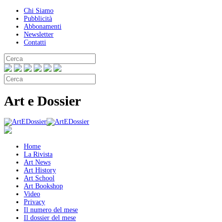
Chi Siamo
Pubblicità
Abbonamenti
Newsletter
Contatti
Art e Dossier
Home
La Rivista
Art News
Art History
Art School
Art Bookshop
Video
Privacy
Il numero del mese
Il dossier del mese