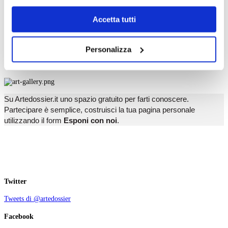
T
dell’
informativa cookie
.
U
Chiudendo il banner tramite la “X” prosegui la
V
Accetta tutti
W
navigazione senza alcuna profilazione e con installazione
X
dei soli cookie tecnici. Selezionando “Accetta tutti” presti
Y
Personalizza
Z
il tuo consenso alla profilazione che potrai revocare in
ogni momento
Revoca
Esponi con noi
Su Artedossier.it uno spazio gratuito per farti conoscere.
Partecipare è semplice, costruisci la tua pagina personale
utilizzando il form
Esponi con noi
.
Twitter
Tweets di @artedossier
Facebook