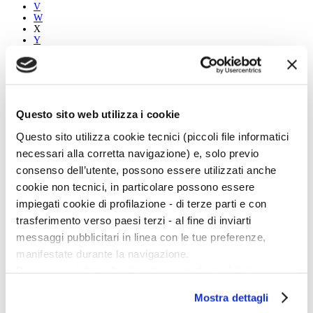
V
W
X
Y
Z
Tutti
A
Questo sito web utilizza i cookie
B
C
Questo sito utilizza cookie tecnici (piccoli file informatici
D
E
necessari alla corretta navigazione) e, solo previo
F
consenso dell’utente, possono essere utilizzati anche
G
H
cookie non tecnici, in particolare possono essere
I
impiegati cookie di profilazione - di terze parti e con
J
K
trasferimento verso paesi terzi - al fine di inviarti
L
messaggi pubblicitari in linea con le tue preferenze,
M
N
manifestate durante la navigazione.
O
Per maggiori dettagli sul trattamento dei tuoi dati
P
Q
personali durante la navigazione, e per modificare le tue
R
Mostra dettagli
scelte privacy sui cookie, ti invitiamo a prendere visione
S