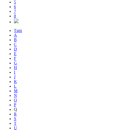
5
6
7
8
Tutti
A
B
C
D
E
F
G
H
I
J
K
L
M
N
O
P
Q
R
S
T
U