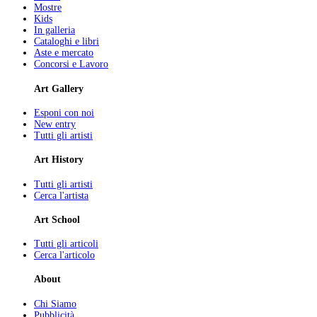
Mostre
Kids
In galleria
Cataloghi e libri
Aste e mercato
Concorsi e Lavoro
Art Gallery
Esponi con noi
New entry
Tutti gli artisti
Art History
Tutti gli artisti
Cerca l'artista
Art School
Tutti gli articoli
Cerca l'articolo
About
Chi Siamo
Pubblicità