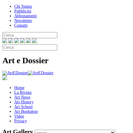
Chi Siamo
Pubblicità
Abbonamenti
Newsletter
Contatti
Art e Dossier
Home
La Rivista
Art News
Art History
Art School
Art Bookshop
Video
Privacy
Art Gallery