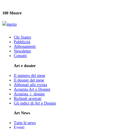
100 Mostre
marzo
Chi Siamo
Pubblicità
Abbonamenti
Newsletter
Contatti
Art e dossier
Il numero del mese
Il dossier del mese
Abbonati alla rivista
Acquista Art e Dossier
Acquista i dossier
Richiedi arretrati
Gli indici di Art e Dossier
Art News
Tutte le news
Eventi