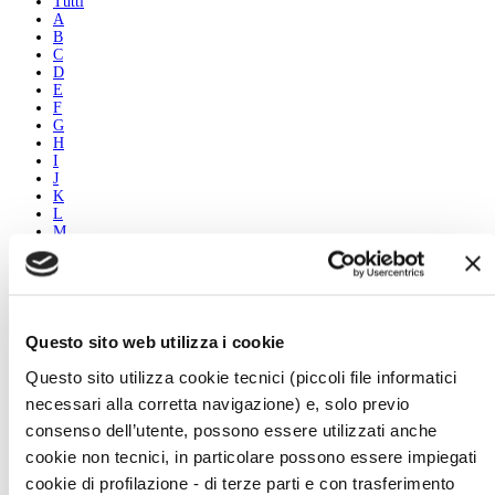
Tutti
A
B
C
D
E
F
G
H
I
J
K
L
M
N
O
P
Q
R
S
Questo sito web utilizza i cookie
T
U
Questo sito utilizza cookie tecnici (piccoli file informatici
V
necessari alla corretta navigazione) e, solo previo
W
X
consenso dell’utente, possono essere utilizzati anche
Y
cookie non tecnici, in particolare possono essere impiegati
Z
cookie di profilazione - di terze parti e con trasferimento