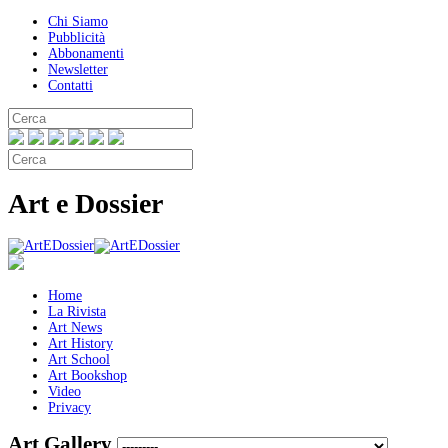
Chi Siamo
Pubblicità
Abbonamenti
Newsletter
Contatti
Art e Dossier
Home
La Rivista
Art News
Art History
Art School
Art Bookshop
Video
Privacy
Art Gallery