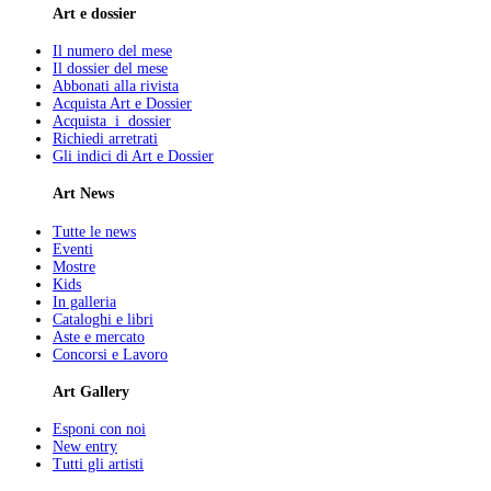
Art e dossier
Il numero del mese
Il dossier del mese
Abbonati alla rivista
Acquista Art e Dossier
Acquista i dossier
Richiedi arretrati
Gli indici di Art e Dossier
Art News
Tutte le news
Eventi
Mostre
Kids
In galleria
Cataloghi e libri
Aste e mercato
Concorsi e Lavoro
Art Gallery
Esponi con noi
New entry
Tutti gli artisti