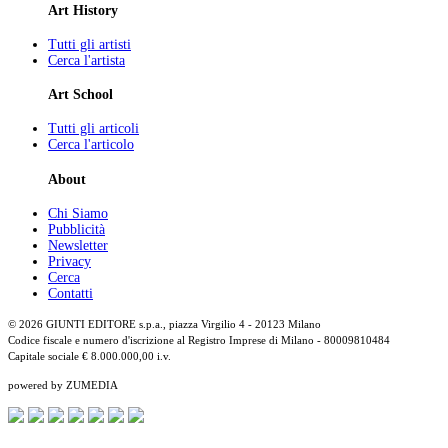
Art History
Tutti gli artisti
Cerca l'artista
Art School
Tutti gli articoli
Cerca l'articolo
About
Chi Siamo
Pubblicità
Newsletter
Privacy
Cerca
Contatti
© 2026 GIUNTI EDITORE s.p.a., piazza Virgilio 4 - 20123 Milano
Codice fiscale e numero d'iscrizione al Registro Imprese di Milano - 80009810484
Capitale sociale € 8.000.000,00 i.v.
powered by ZUMEDIA