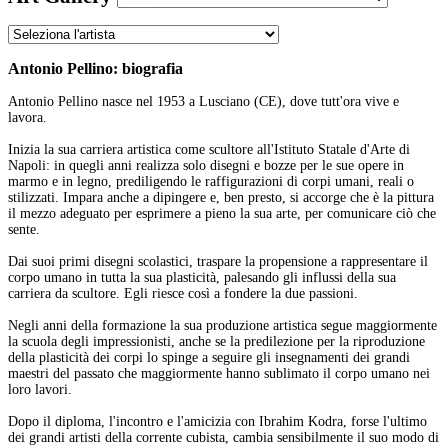
Antonio Pellino: biografia
Antonio Pellino nasce nel 1953 a Lusciano (CE), dove tutt'ora vive e
lavora.
Inizia la sua carriera artistica come scultore all'Istituto Statale d'Arte di
Napoli: in quegli anni realizza solo disegni e bozze per le sue opere in
marmo e in legno, prediligendo le raffigurazioni di corpi umani, reali o
stilizzati. Impara anche a dipingere e, ben presto, si accorge che è la pittura
il mezzo adeguato per esprimere a pieno la sua arte, per comunicare ciò che
sente.
Dai suoi primi disegni scolastici, traspare la propensione a rappresentare il
corpo umano in tutta la sua plasticità, palesando gli influssi della sua
carriera da scultore. Egli riesce così a fondere la due passioni.
Negli anni della formazione la sua produzione artistica segue maggiormente
la scuola degli impressionisti, anche se la predilezione per la riproduzione
della plasticità dei corpi lo spinge a seguire gli insegnamenti dei grandi
maestri del passato che maggiormente hanno sublimato il corpo umano nei
loro lavori.
Dopo il diploma, l'incontro e l'amicizia con Ibrahim Kodra, forse l'ultimo
dei grandi artisti della corrente cubista, cambia sensibilmente il suo modo di