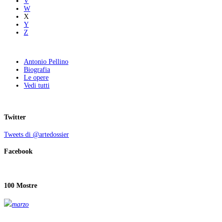
V
W
X
Y
Z
Antonio Pellino
Biografia
Le opere
Vedi tutti
Twitter
Tweets di @artedossier
Facebook
100 Mostre
marzo