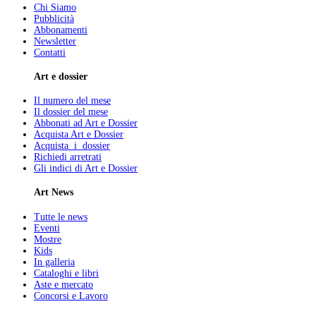
Chi Siamo
Pubblicità
Abbonamenti
Newsletter
Contatti
Art e dossier
Il numero del mese
Il dossier del mese
Abbonati ad Art e Dossier
Acquista Art e Dossier
Acquista i dossier
Richiedi arretrati
Gli indici di Art e Dossier
Art News
Tutte le news
Eventi
Mostre
Kids
In galleria
Cataloghi e libri
Aste e mercato
Concorsi e Lavoro