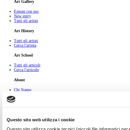
Art Gallery
Esponi con noi
New entry
Tutti gli artisti
Art History
Tutti gli artisti
Cerca l'artista
Art School
Tutti gli articoli
Cerca l'articolo
About
Chi Siamo
Pubblicità
Newsletter
Privacy
Cerca
Contatti
Questo sito web utilizza i cookie
© 2026 GIUNTI EDITORE s.p.a., piazza Virgilio 4 - 20123 Milano
Codice fiscale e numero d'iscrizione al Registro Imprese di Milano - 80009810484
Questo sito utilizza cookie tecnici (piccoli file informatici n