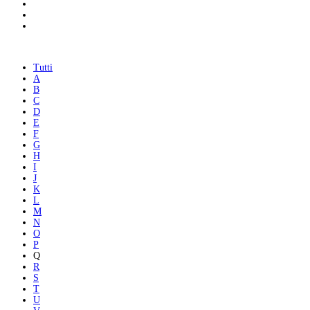
Tutti
A
B
C
D
E
F
G
H
I
J
K
L
M
N
O
P
Q
R
S
T
U