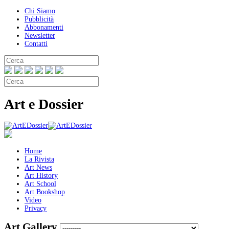
Chi Siamo
Pubblicità
Abbonamenti
Newsletter
Contatti
Art e Dossier
Home
La Rivista
Art News
Art History
Art School
Art Bookshop
Video
Privacy
Art Gallery