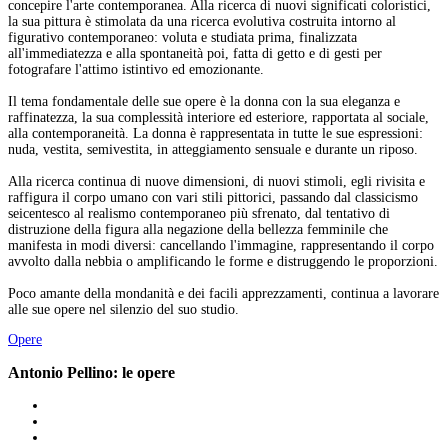
concepire l'arte contemporanea. Alla ricerca di nuovi significati coloristici,
la sua pittura è stimolata da una ricerca evolutiva costruita intorno al
figurativo contemporaneo: voluta e studiata prima, finalizzata
all'immediatezza e alla spontaneità poi, fatta di getto e di gesti per
fotografare l'attimo istintivo ed emozionante.
Il tema fondamentale delle sue opere è la donna con la sua eleganza e
raffinatezza, la sua complessità interiore ed esteriore, rapportata al sociale,
alla contemporaneità. La donna è rappresentata in tutte le sue espressioni:
nuda, vestita, semivestita, in atteggiamento sensuale e durante un riposo.
Alla ricerca continua di nuove dimensioni, di nuovi stimoli, egli rivisita e
raffigura il corpo umano con vari stili pittorici, passando dal classicismo
seicentesco al realismo contemporaneo più sfrenato, dal tentativo di
distruzione della figura alla negazione della bellezza femminile che
manifesta in modi diversi: cancellando l'immagine, rappresentando il corpo
avvolto dalla nebbia o amplificando le forme e distruggendo le proporzioni.
Poco amante della mondanità e dei facili apprezzamenti, continua a lavorare
alle sue opere nel silenzio del suo studio.
Opere
Antonio Pellino: le opere