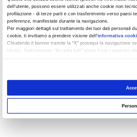
Capitale sociale € 8.000.000,00 i.v.
dell’utente, possono essere utilizzati anche cookie non tecnic
powered by ZUMEDIA
profilazione - di terze parti e con trasferimento verso paesi terz
preferenze, manifestate durante la navigazione.
Per maggiori dettagli sul trattamento dei tuoi dati personali d
cookie, ti invitiamo a prendere visione dell’
informativa cook
Chiudendo il banner tramite la “X” prosegui la navigazione se
tecnici. Selezionando “Accetta tutti” presti il tuo consenso a
Accet
Person