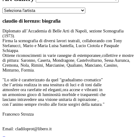
claudio di lorenzo: biografia
Diplomato all’Accademia di Belle Arti di Napoli, sezione Scenografia
(1973).
Firma la scenografia di diversi lavori teatrali, collaborando con Tony
Stefanucci, Mario e Maria Luisa Santella, Lucio Ciotola e Pasquale
Schiappa.
Ottiene riconoscimenti in varie rassegne di estemporanee,collettive e mostre
di pittura: Saronno, Caserta, Mondragone, Castelvolturno, Sessa Aurunca,
Cremona, Nola, Rimini, Marcianise, Qualiano, Manciano, Cassino,
Minturno, Formia.
"Lo stile è caratterizzato da quel “gradualismo cromatico”
che l’artista realizza in una tessitura di luci e di toni dalle
atmosfere ora rarefatte ed eleganti,ora accese e vibranti in
un armonioso gioco di luminosità morbide e trasparenti che
lasciano intravedere una visione unitaria di ispirazione ,
con l’animo sempre rivolto alle forze sorgivi della natura."
Francesco Strozza
Email: cladiloprot@libero.it