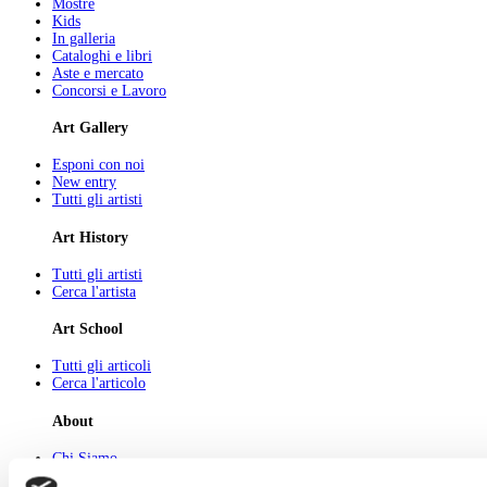
Mostre
Kids
In galleria
Cataloghi e libri
Aste e mercato
Concorsi e Lavoro
Art Gallery
Esponi con noi
New entry
Tutti gli artisti
Art History
Tutti gli artisti
Cerca l'artista
Art School
Tutti gli articoli
Cerca l'articolo
About
Chi Siamo
Pubblicità