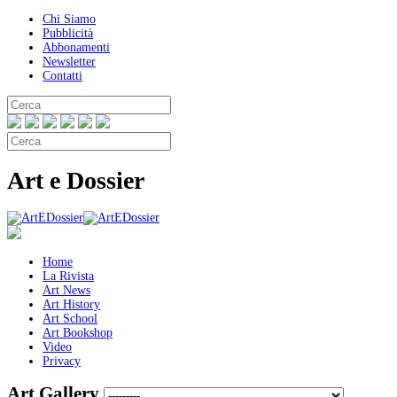
Chi Siamo
Pubblicità
Abbonamenti
Newsletter
Contatti
Art e Dossier
Home
La Rivista
Art News
Art History
Art School
Art Bookshop
Video
Privacy
Art Gallery