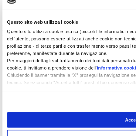
Newsletter
Privacy
Cerca
Contatti
Questo sito web utilizza i cookie
© 2026 GIUNTI EDITORE s.p.a., piazza Virgilio 4 - 20123 Milano
Codice fiscale e numero d'iscrizione al Registro Imprese di Milano - 80009810484
Questo sito utilizza cookie tecnici (piccoli file informatici n
Capitale sociale € 8.000.000,00 i.v.
dell’utente, possono essere utilizzati anche cookie non tecnic
powered by ZUMEDIA
profilazione - di terze parti e con trasferimento verso paesi terz
preferenze, manifestate durante la navigazione.
Per maggiori dettagli sul trattamento dei tuoi dati personali d
cookie, ti invitiamo a prendere visione dell’
informativa cook
Chiudendo il banner tramite la “X” prosegui la navigazione se
tecnici. Selezionando “Accetta tutti” presti il tuo consenso a
Accet