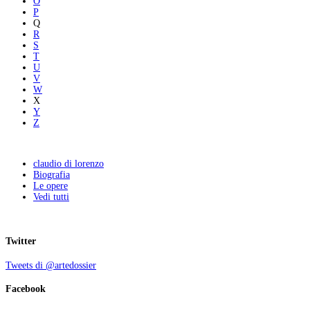
O
P
Q
R
S
T
U
V
W
X
Y
Z
claudio di lorenzo
Biografia
Le opere
Vedi tutti
Twitter
Tweets di @artedossier
Facebook