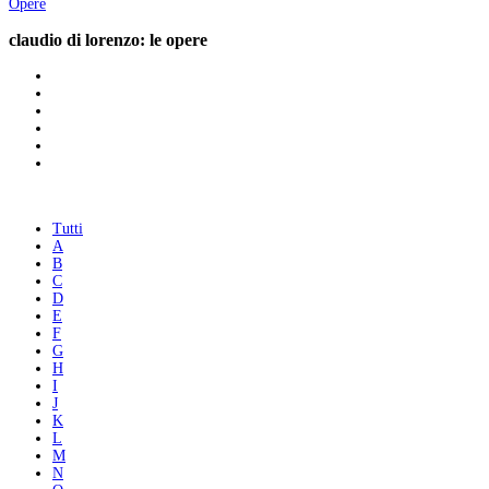
Opere
claudio di lorenzo: le opere
Tutti
A
B
C
D
E
F
G
H
I
J
K
L
M
N