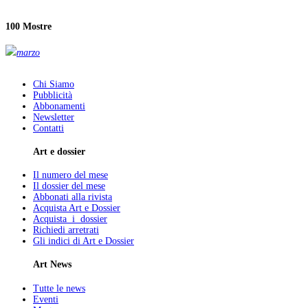
100 Mostre
marzo
Chi Siamo
Pubblicità
Abbonamenti
Newsletter
Contatti
Art e dossier
Il numero del mese
Il dossier del mese
Abbonati alla rivista
Acquista Art e Dossier
Acquista i dossier
Richiedi arretrati
Gli indici di Art e Dossier
Art News
Tutte le news
Eventi