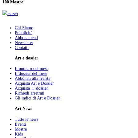
100 Mostre
marzo
Chi Siamo
Pubblicità
Abbonamenti
Newsletter
Contatti
Art e dossier
Il numero del mese
Il dossier del mese
Abbonati alla rivista
Acquista Art e Dossier
Acquista i dossier
Richiedi arretrati
Gli indici di Art e Dossier
Art News
Tutte le news
Eventi
Mostre
Kids