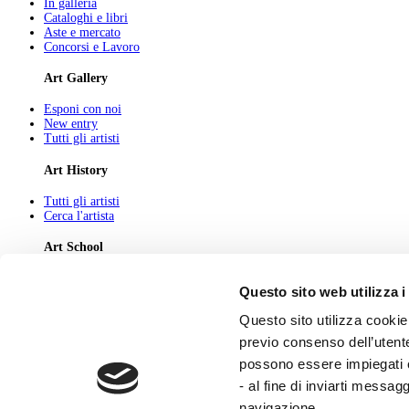
In galleria
Cataloghi e libri
Aste e mercato
Concorsi e Lavoro
Art Gallery
Esponi con noi
New entry
Tutti gli artisti
Art History
Tutti gli artisti
Cerca l'artista
Art School
Tutti gli articoli
Questo sito web utilizza i
Cerca l'articolo
Questo sito utilizza cookie 
About
previo consenso dell’utente
Chi Siamo
possono essere impiegati co
Pubblicità
Newsletter
- al fine di inviarti messag
Privacy
navigazione.