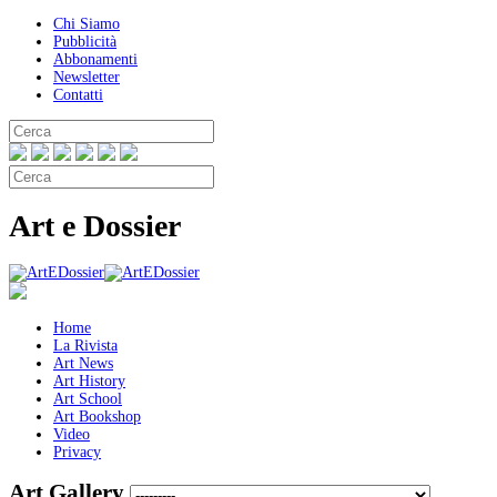
Chi Siamo
Pubblicità
Abbonamenti
Newsletter
Contatti
Art e Dossier
Home
La Rivista
Art News
Art History
Art School
Art Bookshop
Video
Privacy
Art Gallery