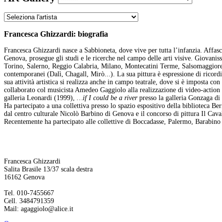
Francesca Ghizzardi: biografia
Francesca Ghizzardi nasce a Sabbioneta, dove vive per tutta l’infanzia. Affasc
Genova, prosegue gli studi e le ricerche nel campo delle arti visive. Giovanissi
Torino, Salerno, Reggio Calabria, Milano, Montecatini Terme, Salsomaggiore ec
contemporanei (Dalì, Chagall, Mirò...). La sua pittura è espressione di ricord
sua attività artistica si realizza anche in campo teatrale, dove si è imposta co
collaborato col musicista Amedeo Gaggiolo alla realizzazione di video-action 
galleria Leonardi (1999),
…if I could be a river
presso la galleria Gonzaga d
Ha partecipato a una collettiva presso lo spazio espositivo della biblioteca Be
dal centro culturale Nicolò Barbino di Genova e il concorso di pittura Il Caval
Recentemente ha partecipato alle collettive di Boccadasse, Palermo, Barabino e
Francesca Ghizzardi
Salita Brasile 13/37 scala destra
16162 Genova
Tel. 010-7455667
Cell. 3484791359
Mail: agaggiolo@alice.it