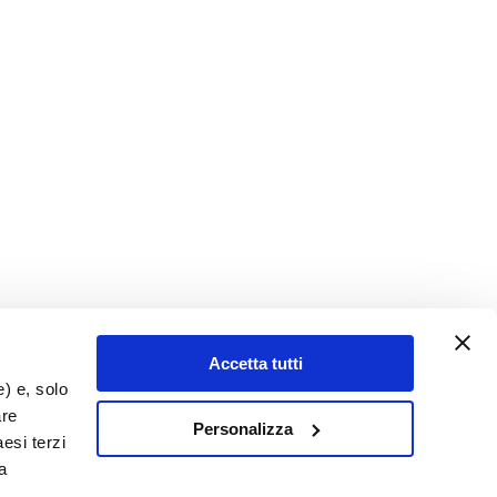
Accetta tutti
e) e, solo
are
Personalizza
esi terzi
a