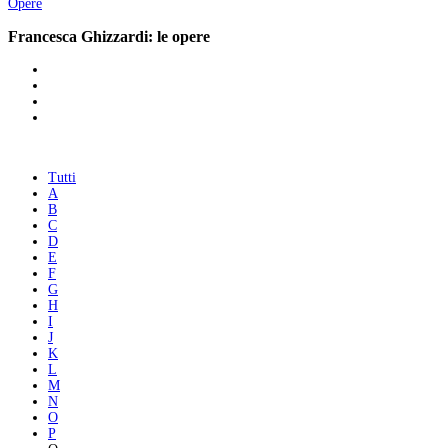
Opere
Francesca Ghizzardi: le opere
Tutti
A
B
C
D
E
F
G
H
I
J
K
L
M
N
O
P