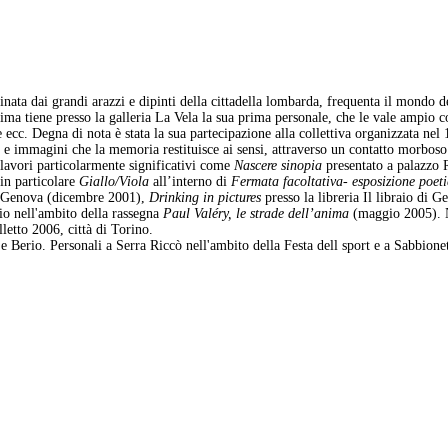
inata dai grandi arazzi e dipinti della cittadella lombarda, frequenta il mondo 
ma tiene presso la galleria La Vela la sua prima personale, che le vale ampio con
c. Degna di nota è stata la sua partecipazione alla collettiva organizzata nel 1
i e immagini che la memoria restituisce ai sensi, attraverso un contatto morboso
n lavori particolarmente significativi come
Nascere sinopia
presentato a palazzo R
in particolare
Giallo/Viola
all’interno di
Fermata facoltativa- esposizione poeti
i Genova (dicembre 2001),
Drinking in pictures
presso la libreria Il libraio di
rio nell'ambito della rassegna
Paul Valéry, le strade dell’anima
(maggio 2005). N
letto 2006, città di Torino.
 Berio. Personali a Serra Riccò nell'ambito della Festa dell sport e a Sabbionet