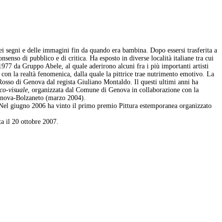
dei segni e delle immagini fin da quando era bambina. Dopo essersi trasferita a
senso di pubblico e di critica. Ha esposto in diverse località italiane tra cui
977 da Gruppo Abele, al quale aderirono alcuni fra i più importanti artisti
 con la realtà fenomenica, dalla quale la pittrice trae nutrimento emotivo. La
osso di Genova dal regista Giuliano Montaldo. Il questi ultimi anni ha
co-visuale
, organizzata dal Comune di Genova in collaborazione con la
 Genova-Bolzaneto (marzo 2004).
el giugno 2006 ha vinto il primo premio Pittura estemporanea organizzato
a il 20 ottobre 2007.