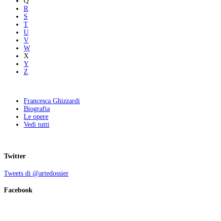
Q
R
S
T
U
V
W
X
Y
Z
Francesca Ghizzardi
Biografia
Le opere
Vedi tutti
Twitter
Tweets di @artedossier
Facebook