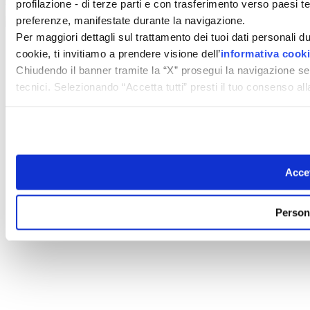
powered by ZUMEDIA
profilazione - di terze parti e con trasferimento verso paesi terz
preferenze, manifestate durante la navigazione.
Per maggiori dettagli sul trattamento dei tuoi dati personali d
cookie, ti invitiamo a prendere visione dell’
informativa cook
Chiudendo il banner tramite la “X” prosegui la navigazione se
tecnici. Selezionando “Accetta tutti” presti il tuo consenso a
Accet
Person