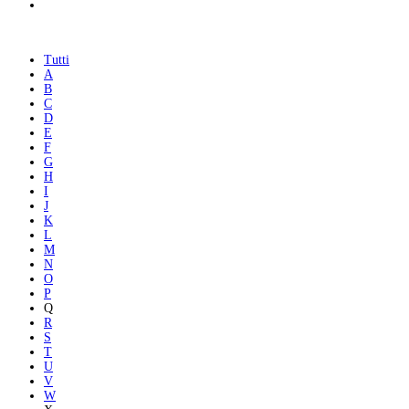
Tutti
A
B
C
D
E
F
G
H
I
J
K
L
M
N
O
P
Q
R
S
T
U
V
W