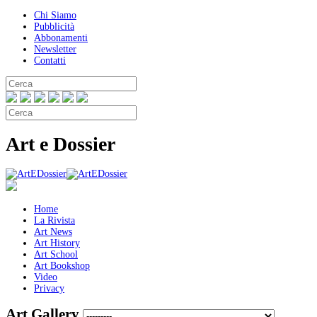
Chi Siamo
Pubblicità
Abbonamenti
Newsletter
Contatti
Art e Dossier
Home
La Rivista
Art News
Art History
Art School
Art Bookshop
Video
Privacy
Art Gallery