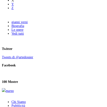
X
Y
Z
gianni verni
Biografia
Le opere
Vedi tutti
Twitter
Tweets di @artedossier
Facebook
100 Mostre
marzo
Chi Siamo
Pubblicità