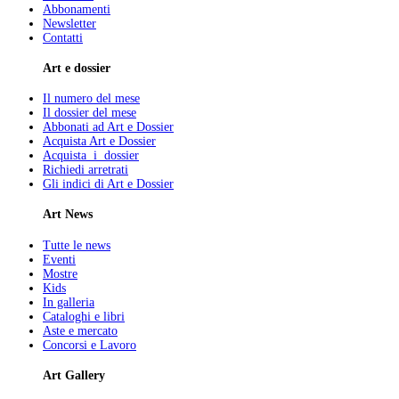
Abbonamenti
Newsletter
Contatti
Art e dossier
Il numero del mese
Il dossier del mese
Abbonati ad Art e Dossier
Acquista Art e Dossier
Acquista i dossier
Richiedi arretrati
Gli indici di Art e Dossier
Art News
Tutte le news
Eventi
Mostre
Kids
In galleria
Cataloghi e libri
Aste e mercato
Concorsi e Lavoro
Art Gallery