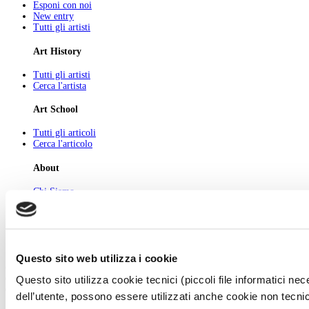
Esponi con noi
New entry
Tutti gli artisti
Art History
Tutti gli artisti
Cerca l'artista
Art School
Tutti gli articoli
Cerca l'articolo
About
Chi Siamo
Pubblicità
Newsletter
Privacy
Cerca
Contatti
Questo sito web utilizza i cookie
© 2026 GIUNTI EDITORE s.p.a., piazza Virgilio 4 - 20123 Milano
Questo sito utilizza cookie tecnici (piccoli file informatici n
Codice fiscale e numero d'iscrizione al Registro Imprese di Milano - 80009810484
Capitale sociale € 8.000.000,00 i.v.
dell’utente, possono essere utilizzati anche cookie non tecnic