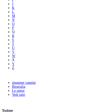
J
K
L
M
N
O
P
Q
R
S
T
U
V
W
X
Y
Z
giuseppe vannini
Biografia
Le opere
Vedi tutti
Twitter