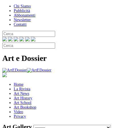
Chi Siamo
Pubblicità
Abbonamenti
Newsletter
Contatti
Art e Dossier
Home
La Rivista
Art News
Art History
Art School
Art Bookshop
Video
Privacy
Art Gallery