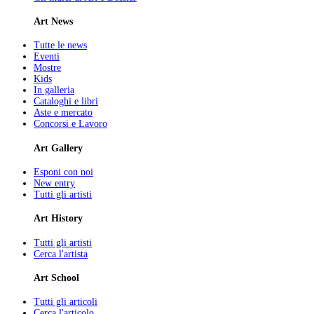
Art News
Tutte le news
Eventi
Mostre
Kids
In galleria
Cataloghi e libri
Aste e mercato
Concorsi e Lavoro
Art Gallery
Esponi con noi
New entry
Tutti gli artisti
Art History
Tutti gli artisti
Cerca l'artista
Art School
Tutti gli articoli
Cerca l'articolo