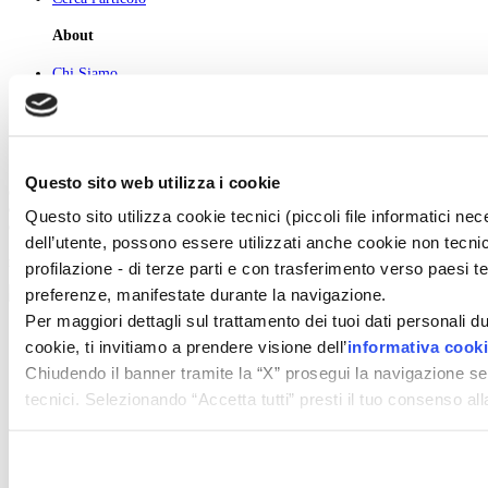
About
Chi Siamo
Pubblicità
Newsletter
Privacy
Cerca
Contatti
Questo sito web utilizza i cookie
© 2026 GIUNTI EDITORE s.p.a., piazza Virgilio 4 - 20123 Milano
Codice fiscale e numero d'iscrizione al Registro Imprese di Milano - 80009810484
Questo sito utilizza cookie tecnici (piccoli file informatici n
Capitale sociale € 8.000.000,00 i.v.
dell’utente, possono essere utilizzati anche cookie non tecnic
powered by ZUMEDIA
profilazione - di terze parti e con trasferimento verso paesi terz
preferenze, manifestate durante la navigazione.
Per maggiori dettagli sul trattamento dei tuoi dati personali d
cookie, ti invitiamo a prendere visione dell’
informativa cook
Chiudendo il banner tramite la “X” prosegui la navigazione se
tecnici. Selezionando “Accetta tutti” presti il tuo consenso a