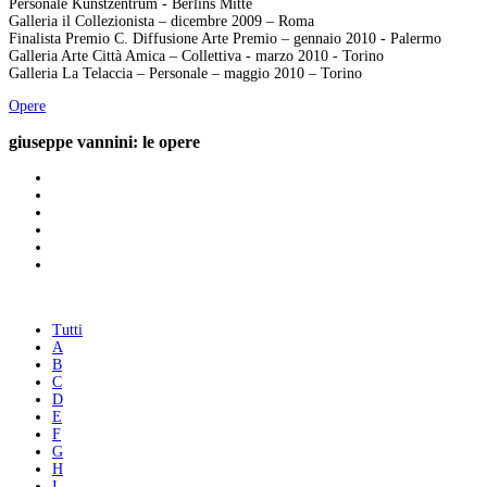
Personale Kunstzentrum - Berlins Mitte
Galleria il Collezionista – dicembre 2009 – Roma
Finalista Premio C. Diffusione Arte Premio – gennaio 2010 - Palermo
Galleria Arte Città Amica – Collettiva - marzo 2010 - Torino
Galleria La Telaccia – Personale – maggio 2010 – Torino
Opere
giuseppe vannini: le opere
Tutti
A
B
C
D
E
F
G
H
I