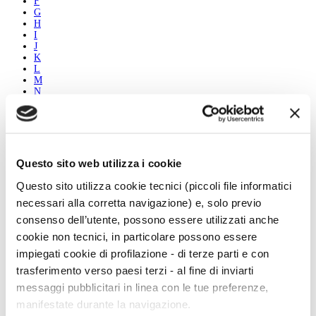
F
G
H
I
J
K
L
M
N
O
P
Q
R
S
T
Questo sito web utilizza i cookie
U
V
Questo sito utilizza cookie tecnici (piccoli file informatici
W
necessari alla corretta navigazione) e, solo previo
X
Y
consenso dell’utente, possono essere utilizzati anche
Z
cookie non tecnici, in particolare possono essere
impiegati cookie di profilazione - di terze parti e con
immacolata avolio
trasferimento verso paesi terzi - al fine di inviarti
Biografia
messaggi pubblicitari in linea con le tue preferenze,
Le opere
Vedi tutti
manifestate durante la navigazione.