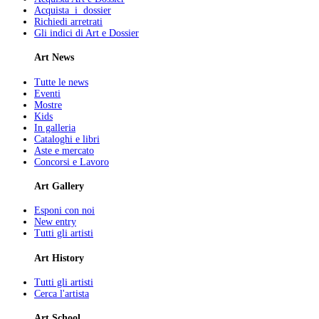
Acquista i dossier
Richiedi arretrati
Gli indici di Art e Dossier
Art News
Tutte le news
Eventi
Mostre
Kids
In galleria
Cataloghi e libri
Aste e mercato
Concorsi e Lavoro
Art Gallery
Esponi con noi
New entry
Tutti gli artisti
Art History
Tutti gli artisti
Cerca l'artista
Art School