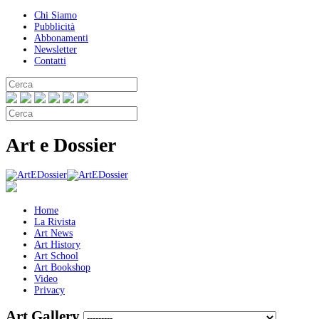
Chi Siamo
Pubblicità
Abbonamenti
Newsletter
Contatti
Art e Dossier
Home
La Rivista
Art News
Art History
Art School
Art Bookshop
Video
Privacy
Art Gallery