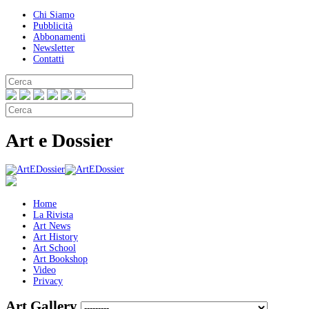
Chi Siamo
Pubblicità
Abbonamenti
Newsletter
Contatti
Art e Dossier
Home
La Rivista
Art News
Art History
Art School
Art Bookshop
Video
Privacy
Art Gallery