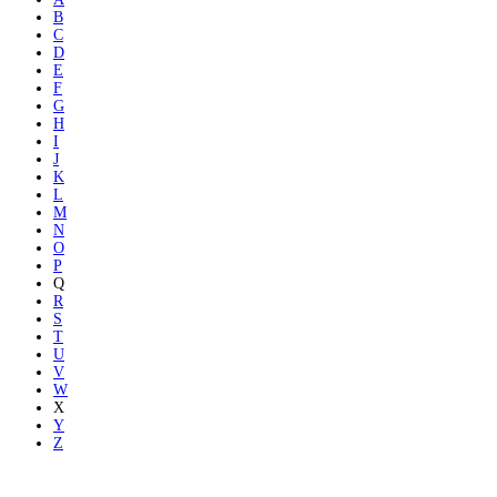
B
C
D
E
F
G
H
I
J
K
L
M
N
O
P
Q
R
S
T
U
V
W
X
Y
Z