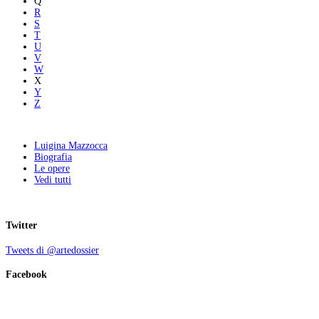
Q
R
S
T
U
V
W
X
Y
Z
Luigina Mazzocca
Biografia
Le opere
Vedi tutti
Twitter
Tweets di @artedossier
Facebook