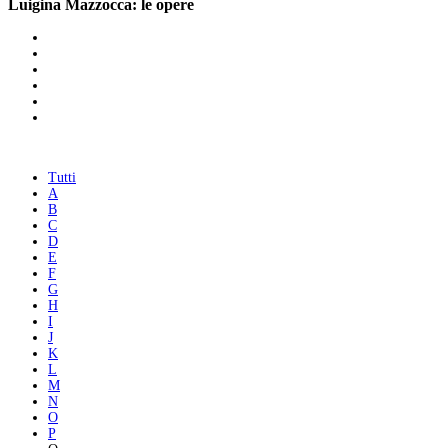
Luigina Mazzocca: le opere
Tutti
A
B
C
D
E
F
G
H
I
J
K
L
M
N
O
P