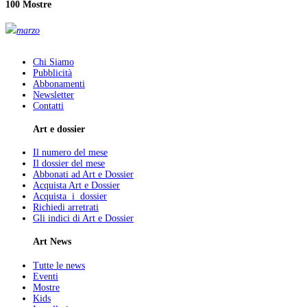
100 Mostre
marzo
Chi Siamo
Pubblicità
Abbonamenti
Newsletter
Contatti
Art e dossier
Il numero del mese
Il dossier del mese
Abbonati ad Art e Dossier
Acquista Art e Dossier
Acquista i dossier
Richiedi arretrati
Gli indici di Art e Dossier
Art News
Tutte le news
Eventi
Mostre
Kids