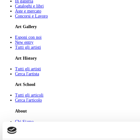
In galleria
Cataloghi e libri
Aste e mercato
Concorsi e Lavoro
Art Gallery
Esponi con noi
New entry
Tutti gli artisti
Art History
Tutti gli artisti
Cerca l'artista
Art School
Tutti gli articoli
Cerca l'articolo
About
Chi Siamo
Pubblicità
Newsletter
Privacy