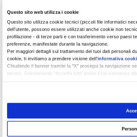
Cerca
Contatti
Questo sito web utilizza i cookie
© 2026 GIUNTI EDITORE s.p.a., piazza Virgilio 4 - 20123 Milano
Codice fiscale e numero d'iscrizione al Registro Imprese di Milano - 80009810484
Questo sito utilizza cookie tecnici (piccoli file informatici n
Capitale sociale € 8.000.000,00 i.v.
dell’utente, possono essere utilizzati anche cookie non tecnic
powered by ZUMEDIA
profilazione - di terze parti e con trasferimento verso paesi terz
preferenze, manifestate durante la navigazione.
Per maggiori dettagli sul trattamento dei tuoi dati personali d
cookie, ti invitiamo a prendere visione dell’
informativa cook
Chiudendo il banner tramite la “X” prosegui la navigazione se
tecnici. Selezionando “Accetta tutti” presti il tuo consenso a
Accet
Person