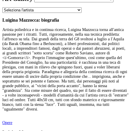
Luigina Mazzocca: biografia
Artista poliedrica e in continua ricerca, Luigina Mazzocca torna all'antica
passione per i ritratti. Tutti, rigorosamente, nella sua tecnica prediletta:
l'affresco su tela. Dai grandi della terra del G8 svoltosi a luglio a l'Aquila
(da Barak Obama fino a Berlusconi), a liberi professionisti, dai politici
locali, a imprenditori famosi, dagli operai o dai pastori abruzzesi, ai poeti,
ai grandi scrittori "sotto scorta" come Roberto Saviano, autore di
<i>Gomorra</i>. Proprio l'immagine quest'ultimo, così come quella del
Presidente del Consiglio, ha una particolarità: è racchiusa in una teca di
plexigas, con mani in rilievo che spingono fuori, quasi a voler liberarsi
della propria prigionia. Paradigma e allegoria della continua ricerca di ogni
essere umano di uscire dalla propria condizione che... imprigiona, anche e
soprattutto se sei potente e famoso. Ma tutti, dai personaggi più noti al
grande pubblico, ai "vicini della porta accanto", hanno la stessa
"grandezza". Sia come misure del quadro, sia per il fatto di essere diventati
- a volte inconsapevoli - modelli d'umanità da cui l'artista cerca di "estrarre"
luci ed ombre. Tutti 40x50 cm, tutti con sfondo materico e rigorosamente
bianco, tutti con la stessa "luce". Tutti uguali, insomma, ma tutti
"ugualmente" diversi.
Opere