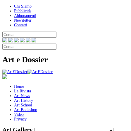
Chi Siamo
Pubblicità
Abbonamenti
Newsletter
Contatti
Art e Dossier
Home
La Rivista
Art News
Art History
Art School
Art Bookshop
Video
Privacy
Art Gallery