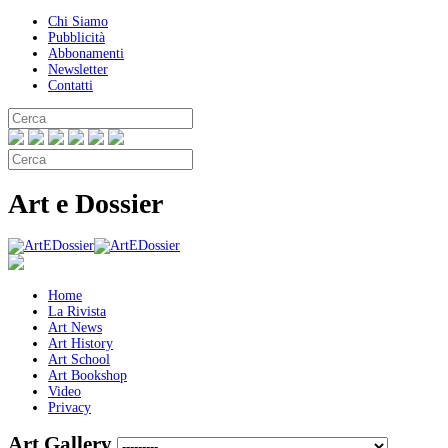
Chi Siamo
Pubblicità
Abbonamenti
Newsletter
Contatti
Art e Dossier
Home
La Rivista
Art News
Art History
Art School
Art Bookshop
Video
Privacy
Art Gallery