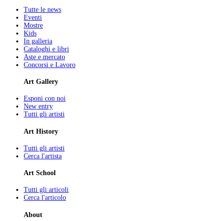
Tutte le news
Eventi
Mostre
Kids
In galleria
Cataloghi e libri
Aste e mercato
Concorsi e Lavoro
Art Gallery
Esponi con noi
New entry
Tutti gli artisti
Art History
Tutti gli artisti
Cerca l'artista
Art School
Tutti gli articoli
Cerca l'articolo
About