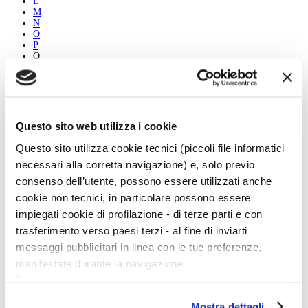
L
M
N
O
P
Q
R
S
T
U
V
W
Questo sito web utilizza i cookie
X
Y
Questo sito utilizza cookie tecnici (piccoli file informatici
Z
necessari alla corretta navigazione) e, solo previo
consenso dell’utente, possono essere utilizzati anche
Nico Vigenti
cookie non tecnici, in particolare possono essere
Biografia
impiegati cookie di profilazione - di terze parti e con
Le opere
Vedi tutti
trasferimento verso paesi terzi - al fine di inviarti
messaggi pubblicitari in linea con le tue preferenze,
manifestate durante la navigazione.
Twitter
Per maggiori dettagli sul trattamento dei tuoi dati
personali durante la navigazione, e per modificare le tue
Tweets di @artedossier
Mostra dettagli