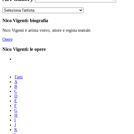
Nico Vigenti: biografia
Nico Vigenti è artista visivo, attore e regista teatrale.
Opere
Nico Vigenti: le opere
Tutti
A
B
C
D
E
F
G
H
I
J
K