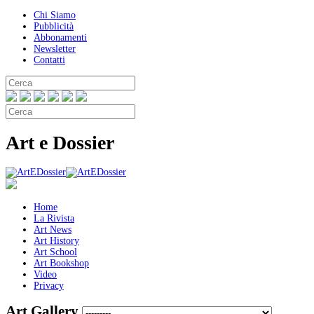
Chi Siamo
Pubblicità
Abbonamenti
Newsletter
Contatti
Art e Dossier
Home
La Rivista
Art News
Art History
Art School
Art Bookshop
Video
Privacy
Art Gallery