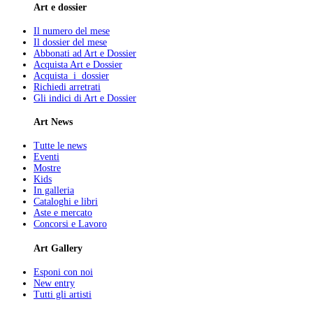
Art e dossier
Il numero del mese
Il dossier del mese
Abbonati ad Art e Dossier
Acquista Art e Dossier
Acquista i dossier
Richiedi arretrati
Gli indici di Art e Dossier
Art News
Tutte le news
Eventi
Mostre
Kids
In galleria
Cataloghi e libri
Aste e mercato
Concorsi e Lavoro
Art Gallery
Esponi con noi
New entry
Tutti gli artisti