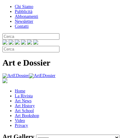
Chi Siamo
Pubblicità
Abbonamenti
Newsletter
Contatti
Art e Dossier
Home
La Rivista
Art News
Art History
Art School
Art Bookshop
Video
Privacy
Art Gallery