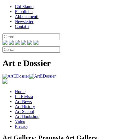
Chi Siamo
Pubblicità
Abbonamenti
Newsletter
Contatti
Art e Dossier
Home
La Rivista
Art News
Art History
Art School
Art Bookshop
Video
Privacy
Art Gallery:
Proposta Art Gallery