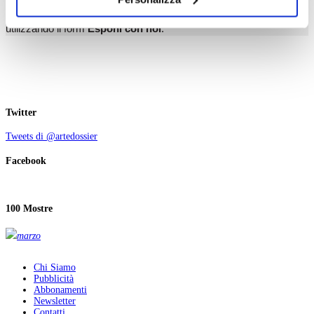
il tuo consenso alla profilazione che potrai revocare in
Partecipare è semplice, costruisci la tua pagina personale
ogni momento
Revoca
utilizzando il form
Esponi con noi
.
Twitter
Tweets di @artedossier
Facebook
100 Mostre
marzo
Chi Siamo
Pubblicità
Abbonamenti
Newsletter
Contatti