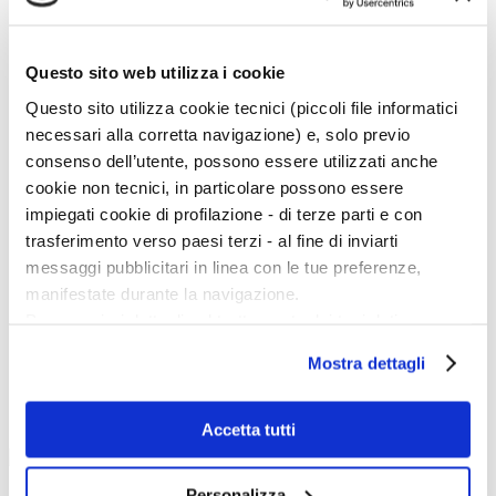
D
E
F
G
Questo sito web utilizza i cookie
H
I
Questo sito utilizza cookie tecnici (piccoli file informatici
J
K
necessari alla corretta navigazione) e, solo previo
L
consenso dell’utente, possono essere utilizzati anche
M
N
cookie non tecnici, in particolare possono essere
O
impiegati cookie di profilazione - di terze parti e con
P
Q
trasferimento verso paesi terzi - al fine di inviarti
R
messaggi pubblicitari in linea con le tue preferenze,
S
T
manifestate durante la navigazione.
U
Per maggiori dettagli sul trattamento dei tuoi dati
V
W
personali durante la navigazione, e per modificare le tue
X
Mostra dettagli
scelte privacy sui cookie, ti invitiamo a prendere visione
Y
Z
dell’
informativa cookie
.
Esponi con noi
Chiudendo il banner tramite la “X” prosegui la
Accetta tutti
navigazione senza alcuna profilazione e con installazione
dei soli cookie tecnici. Selezionando “Accetta tutti” presti
Personalizza
Su Artedossier.it uno spazio gratuito per farti conoscere.