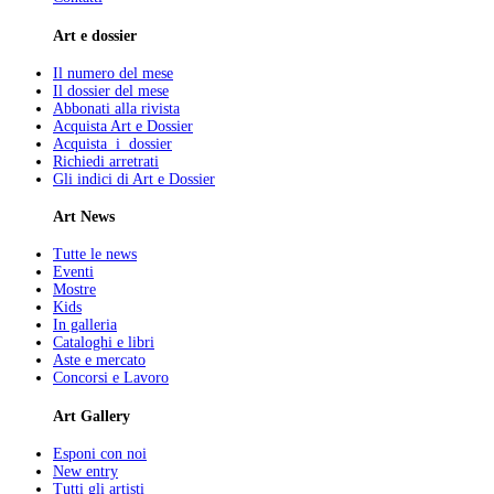
Art e dossier
Il numero del mese
Il dossier del mese
Abbonati alla rivista
Acquista Art e Dossier
Acquista i dossier
Richiedi arretrati
Gli indici di Art e Dossier
Art News
Tutte le news
Eventi
Mostre
Kids
In galleria
Cataloghi e libri
Aste e mercato
Concorsi e Lavoro
Art Gallery
Esponi con noi
New entry
Tutti gli artisti