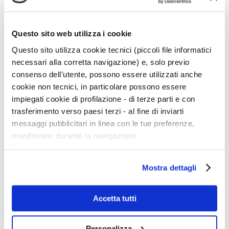
D
E
F
G
Questo sito web utilizza i cookie
H
I
Questo sito utilizza cookie tecnici (piccoli file informatici
J
K
necessari alla corretta navigazione) e, solo previo
L
consenso dell’utente, possono essere utilizzati anche
M
N
cookie non tecnici, in particolare possono essere
O
impiegati cookie di profilazione - di terze parti e con
P
Q
trasferimento verso paesi terzi - al fine di inviarti
R
messaggi pubblicitari in linea con le tue preferenze,
S
T
manifestate durante la navigazione.
U
Per maggiori dettagli sul trattamento dei tuoi dati
V
W
personali durante la navigazione, e per modificare le tue
X
Mostra dettagli
scelte privacy sui cookie, ti invitiamo a prendere visione
Y
Z
dell’
informativa cookie
.
Esponi con noi
Chiudendo il banner tramite la “X” prosegui la
Accetta tutti
navigazione senza alcuna profilazione e con installazione
dei soli cookie tecnici. Selezionando “Accetta tutti” presti
Personalizza
Su Artedossier.it uno spazio gratuito per farti conoscere.