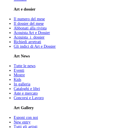
Art e dossier
Il numero del mese
Il dossier del mese
Abbonati alla rivista
Acquista Art e Dossier
Acquista i dossier
Richiedi arretrati
Gli indici di Art e Dossier
Art News
Tutte le news
Eventi
Mostre
Kids
In galleria
Cataloghi e libri
Aste e mercato
Concorsi e Lavoro
Art Gallery
Esponi con noi
New entry
Tutti gli artisti