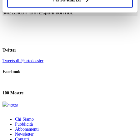
il tuo consenso alla profilazione che potrai revocare in
Partecipare è semplice, costruisci la tua pagina personale
ogni momento
Revoca
utilizzando il form
Esponi con noi
.
Twitter
Tweets di @artedossier
Facebook
100 Mostre
marzo
Chi Siamo
Pubblicità
Abbonamenti
Newsletter
Contatti