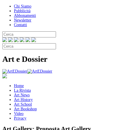
Chi Siamo
Pubblicità
Abbonamenti
Newsletter
Contatti
Art e Dossier
Home
La Rivista
Art News
Art History
Art School
Art Bookshop
Video
Privacy
Art Gallery:
Proposta Art Gallery