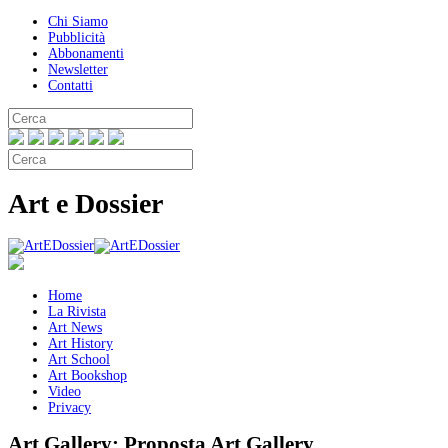
Chi Siamo
Pubblicità
Abbonamenti
Newsletter
Contatti
Art e Dossier
Home
La Rivista
Art News
Art History
Art School
Art Bookshop
Video
Privacy
Art Gallery:
Proposta Art Gallery