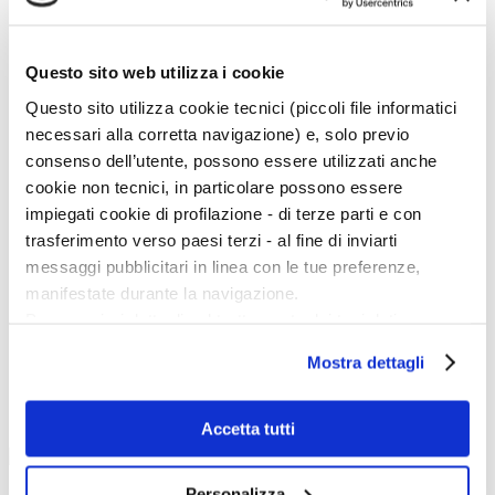
D
E
F
G
Questo sito web utilizza i cookie
H
I
Questo sito utilizza cookie tecnici (piccoli file informatici
J
K
necessari alla corretta navigazione) e, solo previo
L
consenso dell’utente, possono essere utilizzati anche
M
N
cookie non tecnici, in particolare possono essere
O
impiegati cookie di profilazione - di terze parti e con
P
Q
trasferimento verso paesi terzi - al fine di inviarti
R
messaggi pubblicitari in linea con le tue preferenze,
S
T
manifestate durante la navigazione.
U
Per maggiori dettagli sul trattamento dei tuoi dati
V
W
personali durante la navigazione, e per modificare le tue
X
Mostra dettagli
scelte privacy sui cookie, ti invitiamo a prendere visione
Y
Z
dell’
informativa cookie
.
Esponi con noi
Chiudendo il banner tramite la “X” prosegui la
Accetta tutti
navigazione senza alcuna profilazione e con installazione
dei soli cookie tecnici. Selezionando “Accetta tutti” presti
Personalizza
Su Artedossier.it uno spazio gratuito per farti conoscere.