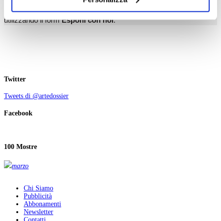
il tuo consenso alla profilazione che potrai revocare in
Partecipare è semplice, costruisci la tua pagina personale
ogni momento
Revoca
utilizzando il form
Esponi con noi
.
Twitter
Tweets di @artedossier
Facebook
100 Mostre
marzo
Chi Siamo
Pubblicità
Abbonamenti
Newsletter
Contatti