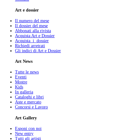
Art e dossier
Il numero del mese
Il dossier del mese
Abbonati alla rivista
Acquista Art e Dossier
Acquista i dossier
Richiedi arretrati
Gli indici di Art e Dossier
Art News
Tutte le news
Eventi
Mostre
Kids
In galleria
Cataloghi e libri
Aste e mercato
Concorsi e Lavoro
Art Gallery
Esponi con noi
New entry
Tutti gli artisti