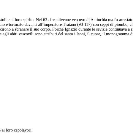
postoli e al loro spirito. Nel 63 circa divenne vescovo di Antiochia ma fu arrest
sato e torturato davanti all’imperatore Traiano (98-117) con ceppi di piombo, chi
scirono a sbranare il suo corpo. Poiché Ignazio durante le sevizie continuava a ri
 agli abiti vescovili sono attributi del santo i leoni, il cuore, il monogramma d
e ai loro capolavori.