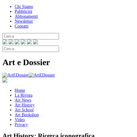
Chi Siamo
Pubblicità
Abbonamenti
Newsletter
Contatti
Art e Dossier
Home
La Rivista
Art News
Art History
Art School
Art Bookshop
Video
Privacy
Art History:
Ricerca iconografica