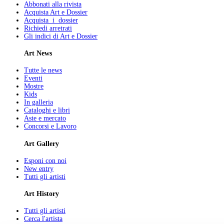
Abbonati alla rivista
Acquista Art e Dossier
Acquista i dossier
Richiedi arretrati
Gli indici di Art e Dossier
Art News
Tutte le news
Eventi
Mostre
Kids
In galleria
Cataloghi e libri
Aste e mercato
Concorsi e Lavoro
Art Gallery
Esponi con noi
New entry
Tutti gli artisti
Art History
Tutti gli artisti
Cerca l'artista