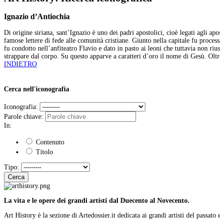
Ignazio d’Antiochia
Di origine siriana, sant’Ignazio è uno dei padri apostolici, cioè legati agli a
famose lettere di fede alle comunità cristiane. Giunto nella capitale fu proces
fu condotto nell’anfiteatro Flavio e dato in pasto ai leoni che tuttavia non riu
strappare dal corpo. Su questo apparve a caratteri d’oro il nome di Gesù. Oltre
INDIETRO
Cerca nell'iconografia
Iconografia:
Parole chiave:
In:
Contenuto
Titolo
Tipo:
Cerca
La vita e le opere dei grandi artisti dal Duecento al Novecento.
Art History è la sezione di Artedossier.it dedicata ai grandi artisti del passato 