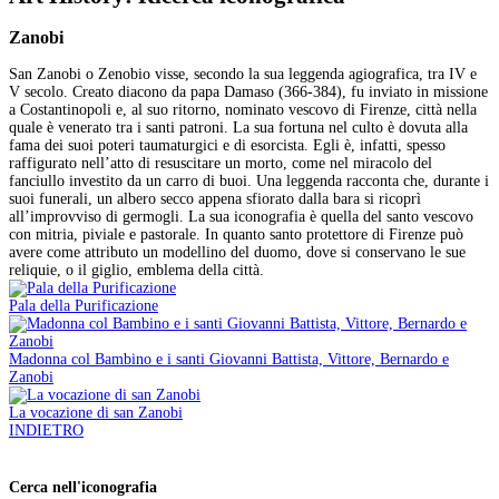
Zanobi
San Zanobi o Zenobio visse, secondo la sua leggenda agiografica, tra IV e
V secolo. Creato diacono da papa Damaso (366-384), fu inviato in missione
a Costantinopoli e, al suo ritorno, nominato vescovo di Firenze, città nella
quale è venerato tra i santi patroni. La sua fortuna nel culto è dovuta alla
fama dei suoi poteri taumaturgici e di esorcista. Egli è, infatti, spesso
raffigurato nell’atto di resuscitare un morto, come nel miracolo del
fanciullo investito da un carro di buoi. Una leggenda racconta che, durante i
suoi funerali, un albero secco appena sfiorato dalla bara si ricoprì
all’improvviso di germogli. La sua iconografia è quella del santo vescovo
con mitria, piviale e pastorale. In quanto santo protettore di Firenze può
avere come attributo un modellino del duomo, dove si conservano le sue
reliquie, o il giglio, emblema della città.
Pala della Purificazione
Madonna col Bambino e i santi Giovanni Battista, Vittore, Bernardo e
Zanobi
La vocazione di san Zanobi
INDIETRO
Cerca nell'iconografia