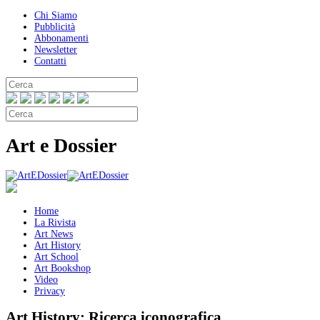
Chi Siamo
Pubblicità
Abbonamenti
Newsletter
Contatti
Art e Dossier
Home
La Rivista
Art News
Art History
Art School
Art Bookshop
Video
Privacy
Art History:
Ricerca iconografica