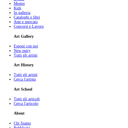
Mostre
Kids
In galleria
Cataloghi e libri
Aste e mercato
Concorsi e Lavoro
Art Gallery
Esponi con noi
New entry
Tutti gli artisti
Art History
Tutti gli artisti
Cerca l'artista
Art School
Tutti gli articoli
Cerca l'articolo
About
Chi Siamo
Pubblicità