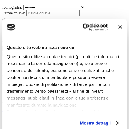
Iconografia:
Parole chiave:
In:
Contenuto
Titolo
Tipo:
Questo sito web utilizza i cookie
Cerca
Questo sito utilizza cookie tecnici (piccoli file informatici
La vita e le opere dei grandi artisti dal Duecento al Novecento.
necessari alla corretta navigazione) e, solo previo
consenso dell’utente, possono essere utilizzati anche
Art History è la sezione di Artedossier.it dedicata ai grandi artisti del passato
e ai loro capolavori.
cookie non tecnici, in particolare possono essere
Una straordinaria occasione per incontrare i grandi maestri d'arte, conoscere
impiegati cookie di profilazione - di terze parti e con
la loro vita, gli eventi e gli incontri che hanno segnato la loro esistenza.
trasferimento verso paesi terzi - al fine di inviarti
messaggi pubblicitari in linea con le tue preferenze,
Twitter
manifestate durante la navigazione.
Per maggiori dettagli sul trattamento dei tuoi dati
Tweets di @artedossier
personali durante la navigazione, e per modificare le tue
Mostra dettagli
Facebook
scelte privacy sui cookie, ti invitiamo a prendere visione