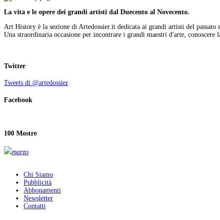
La vita e le opere dei grandi artisti dal Duecento al Novecento.
Art History è la sezione di Artedossier.it dedicata ai grandi artisti del passato 
Una straordinaria occasione per incontrare i grandi maestri d'arte, conoscere la
Twitter
Tweets di @artedossier
Facebook
100 Mostre
marzo
Chi Siamo
Pubblicità
Abbonamenti
Newsletter
Contatti