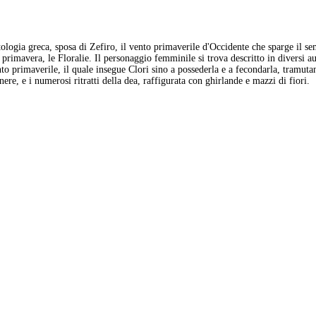
mitologia greca, sposa di Zefiro, il vento primaverile d'Occidente che sparge il 
lla primavera, le Floralie. Il personaggio femminile si trova descritto in diversi 
to primaverile, il quale insegue Clori sino a possederla e a fecondarla, tramutan
re, e i numerosi ritratti della dea, raffigurata con ghirlande e mazzi di fiori.