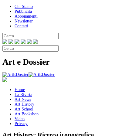
Chi Siamo
Pubblicità
Abbonamenti
Newsletter
Contatti
Art e Dossier
Home
La Rivista
Art News
Art History
Art School
Art Bookshop
Video
Privacy
Art History:
Ricerca iconografica