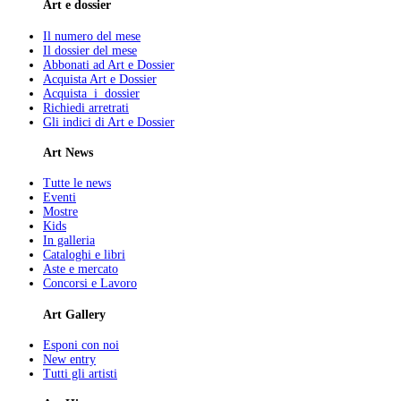
Art e dossier
Il numero del mese
Il dossier del mese
Abbonati ad Art e Dossier
Acquista Art e Dossier
Acquista i dossier
Richiedi arretrati
Gli indici di Art e Dossier
Art News
Tutte le news
Eventi
Mostre
Kids
In galleria
Cataloghi e libri
Aste e mercato
Concorsi e Lavoro
Art Gallery
Esponi con noi
New entry
Tutti gli artisti