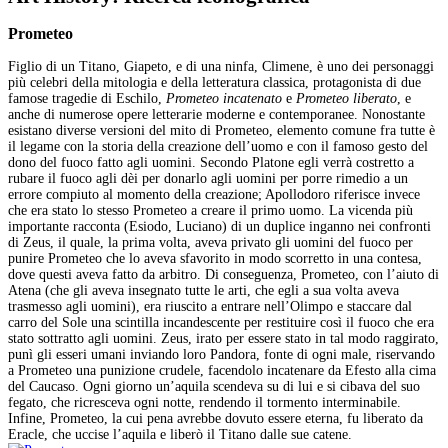
Prometeo
Figlio di un Titano, Giapeto, e di una ninfa, Climene, è uno dei personaggi
più celebri della mitologia e della letteratura classica, protagonista di due
famose tragedie di Eschilo,
Prometeo incatenato
e
Prometeo liberato
, e
anche di numerose opere letterarie moderne e contemporanee. Nonostante
esistano diverse versioni del mito di Prometeo, elemento comune fra tutte è
il legame con la storia della creazione dell’uomo e con il famoso gesto del
dono del fuoco fatto agli uomini. Secondo Platone egli verrà costretto a
rubare il fuoco agli dèi per donarlo agli uomini per porre rimedio a un
errore compiuto al momento della creazione; Apollodoro riferisce invece
che era stato lo stesso Prometeo a creare il primo uomo. La vicenda più
importante racconta (Esiodo, Luciano) di un duplice inganno nei confronti
di Zeus, il quale, la prima volta, aveva privato gli uomini del fuoco per
punire Prometeo che lo aveva sfavorito in modo scorretto in una contesa,
dove questi aveva fatto da arbitro. Di conseguenza, Prometeo, con l’aiuto di
Atena (che gli aveva insegnato tutte le arti, che egli a sua volta aveva
trasmesso agli uomini), era riuscito a entrare nell’Olimpo e staccare dal
carro del Sole una scintilla incandescente per restituire così il fuoco che era
stato sottratto agli uomini. Zeus, irato per essere stato in tal modo raggirato,
punì gli esseri umani inviando loro Pandora, fonte di ogni male, riservando
a Prometeo una punizione crudele, facendolo incatenare da Efesto alla cima
del Caucaso. Ogni giorno un’aquila scendeva su di lui e si cibava del suo
fegato, che ricresceva ogni notte, rendendo il tormento interminabile.
Infine, Prometeo, la cui pena avrebbe dovuto essere eterna, fu liberato da
Eracle, che uccise l’aquila e liberò il Titano dalle sue catene.