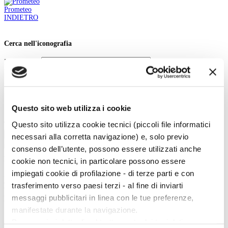
Prometeo
INDIETRO
Cerca nell'iconografia
Iconografia:
Parole chiave:
In:
Contenuto
Questo sito web utilizza i cookie
Titolo
Questo sito utilizza cookie tecnici (piccoli file informatici
Tipo:
Cerca
necessari alla corretta navigazione) e, solo previo
consenso dell’utente, possono essere utilizzati anche
La vita e le opere dei grandi artisti dal Duecento al Novecento.
cookie non tecnici, in particolare possono essere
impiegati cookie di profilazione - di terze parti e con
Art History è la sezione di Artedossier.it dedicata ai grandi artisti del passato
e ai loro capolavori.
trasferimento verso paesi terzi - al fine di inviarti
Una straordinaria occasione per incontrare i grandi maestri d'arte, conoscere
messaggi pubblicitari in linea con le tue preferenze,
la loro vita, gli eventi e gli incontri che hanno segnato la loro esistenza.
manifestate durante la navigazione.
Per maggiori dettagli sul trattamento dei tuoi dati