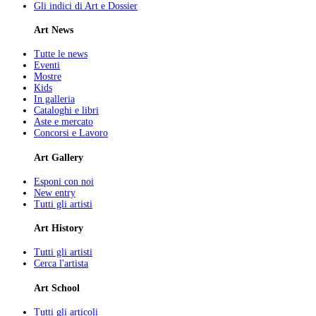
Gli indici di Art e Dossier
Art News
Tutte le news
Eventi
Mostre
Kids
In galleria
Cataloghi e libri
Aste e mercato
Concorsi e Lavoro
Art Gallery
Esponi con noi
New entry
Tutti gli artisti
Art History
Tutti gli artisti
Cerca l'artista
Art School
Tutti gli articoli