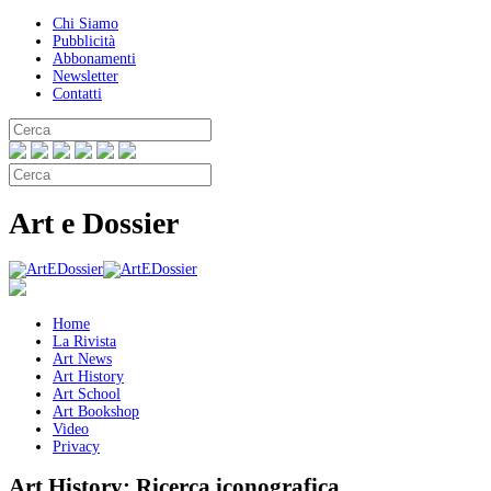
Chi Siamo
Pubblicità
Abbonamenti
Newsletter
Contatti
Art e Dossier
Home
La Rivista
Art News
Art History
Art School
Art Bookshop
Video
Privacy
Art History:
Ricerca iconografica