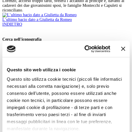
Lorenzo, accorso troppo tardi, svelerà l’accaduto al principe e, davanti ai
cadaveri dei due giovanissimi sposi, le famiglie Montecchi e Capuleti si
riconciliano.
L’ultimo bacio dato a Giulietta da Romeo
INDIETRO
Cerca nell'iconografia
Iconografia:
Parole chiave:
In:
Questo sito web utilizza i cookie
Contenuto
Titolo
Questo sito utilizza cookie tecnici (piccoli file informatici
necessari alla corretta navigazione) e, solo previo
Tipo:
Cerca
consenso dell’utente, possono essere utilizzati anche
cookie non tecnici, in particolare possono essere
La vita e le opere dei grandi artisti dal Duecento al Novecento.
impiegati cookie di profilazione - di terze parti e con
trasferimento verso paesi terzi - al fine di inviarti
Art History è la sezione di Artedossier.it dedicata ai grandi artisti del passato
e ai loro capolavori.
messaggi pubblicitari in linea con le tue preferenze,
Una straordinaria occasione per incontrare i grandi maestri d'arte, conoscere
manifestate durante la navigazione.
la loro vita, gli eventi e gli incontri che hanno segnato la loro esistenza.