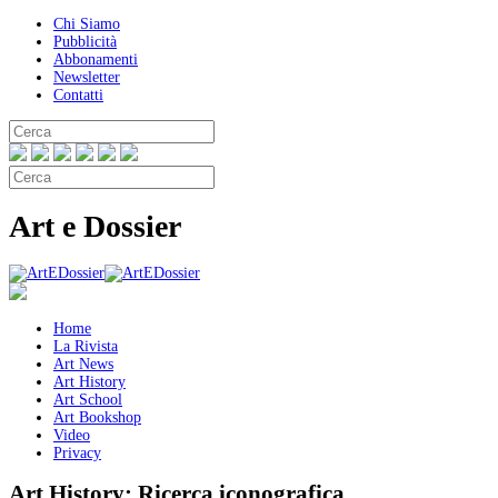
Chi Siamo
Pubblicità
Abbonamenti
Newsletter
Contatti
Art e Dossier
Home
La Rivista
Art News
Art History
Art School
Art Bookshop
Video
Privacy
Art History:
Ricerca iconografica