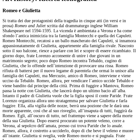
Romeo e Giulietta
Si tratta dei due protagonisti della tragedia in cinque atti (in versi e in
prosa)
Romeo and Juliet
scritta dal drammaturgo inglese William
Shakespeare nel 1594-1595. La vicenda è ambientata a Verona e ha come
sfondo l’antica inimicizia tra la famiglia Montecchi e quella dei Capuleti.
Romeo Montecchi, recatosi a un ballo mascherato dei Capuleti, si innamora
appassionatamente di Giulietta, appartenente alla famiglia rivale. Nascosto
sotto il suo balcone, riesce a parlare con lei e scopre di essere ricambiato. Il
giorno dopo, frate Lorenzo acconsente di unire i due giovani in un
matrimonio segreto; poco dopo Romeo incontra Tebaldo, cugino di
Giulietta, che lo offende nell’intenzione di provocare una rissa. Romeo
rifiuta di battersi per il nuovo legame di parentela che ormai lo unisce alla
famiglia dei Capuleti, ma Mercuzio, amico di Romeo, interviene e viene
ucciso da Tebaldo. Romeo, allora, per vendicare l’amico uccide Tebaldo e
viene bandito dal principe della città. Prima di fuggire a Mantova, Romeo
passa la notte con Giulietta, che lascerà dopo un ultimo bacio all’alba.
Intanto il padre di Giulietta vuole che la figlia sposi il conte Paride. Frate
Lorenzo organizza allora uno stratagemma per salvare Giulietta e farla
fuggire. Ella, alla vigilia delle nozze, berrà una pozione che le darà una
morte apparente, così che al suo risveglio, all’insaputa di tutti, fuggirà da
Romeo. Egli, all’oscuro di tutto, nel frattempo viene a sapere della morte
della sua Giulietta. Dopo essersi procurato un potente veleno, corre a
Verona, al sepolcro dell’amata, presso cui trova Paride che lo assale.
Romeo, allora, è costretto a ucciderlo, dopo di che beve il veleno e muore
all’istante. Giulietta si sveglia, vede Romeo morto e si pugnala. Frate