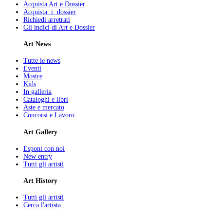
Acquista Art e Dossier
Acquista i dossier
Richiedi arretrati
Gli indici di Art e Dossier
Art News
Tutte le news
Eventi
Mostre
Kids
In galleria
Cataloghi e libri
Aste e mercato
Concorsi e Lavoro
Art Gallery
Esponi con noi
New entry
Tutti gli artisti
Art History
Tutti gli artisti
Cerca l'artista