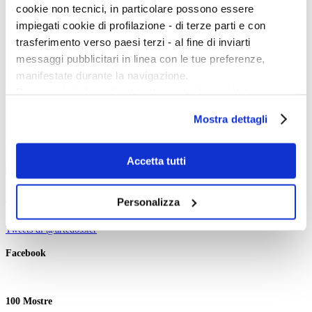
cookie non tecnici, in particolare possono essere
impiegati cookie di profilazione - di terze parti e con
trasferimento verso paesi terzi - al fine di inviarti
messaggi pubblicitari in linea con le tue preferenze,
manifestate durante la navigazione.
Per maggiori dettagli sul trattamento dei tuoi dati
Inizio evento:
personali durante la navigazione, e per modificare le tue
Fine evento:
Mostra dettagli
scelte privacy sui cookie, ti invitiamo a prendere visione
Parole chiave:
dell’
informativa cookie
.
Categoria:
Ordinamento:
Chiudendo il banner tramite la “X” prosegui la
Accetta tutti
Cerca
navigazione senza alcuna profilazione e con installazione
dei soli cookie tecnici. Selezionando “Accetta tutti” presti
Personalizza
Twitter
il tuo consenso alla profilazione che potrai revocare in
ogni momento
Revoca
Tweets di @artedossier
Facebook
100 Mostre