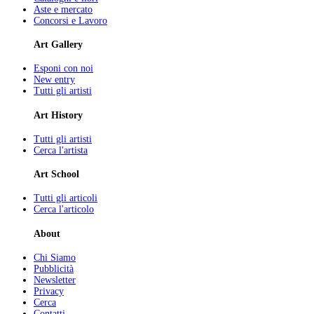
Aste e mercato
Concorsi e Lavoro
Art Gallery
Esponi con noi
New entry
Tutti gli artisti
Art History
Tutti gli artisti
Cerca l'artista
Art School
Tutti gli articoli
Cerca l'articolo
About
Chi Siamo
Pubblicità
Newsletter
Privacy
Cerca
Contatti