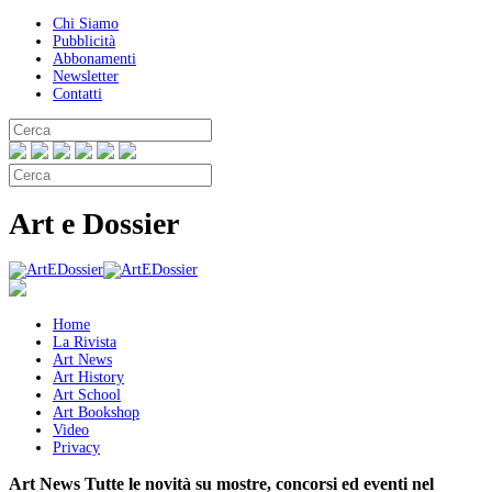
Chi Siamo
Pubblicità
Abbonamenti
Newsletter
Contatti
Art e Dossier
Home
La Rivista
Art News
Art History
Art School
Art Bookshop
Video
Privacy
Art News
Tutte le novità su mostre, concorsi ed eventi nel