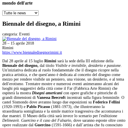
mondo dell'arte
Biennale del disegno, a Rimini
categoria:
Eventi
28 – 15 aprile 2018
Rimini
https://www.biennaledisegnorimini.it
Dal 28 aprile al 15 luglio
Rimini
sarà la sede della III edizione della
Biennale del disegno,
dal titolo
Visibile e invisibile, desiderio e passione
.
Un'iniziativa dedicata al ruolo fondamentale che il disegno ricopre nella
pratica artistica, e che quest'anno è dedicata al concetto del disegno come
mezzo per rendere visibile un pensiero, una visione, un desiderio, e al tema
dell'erotismo. Trentatre mostre e numerosi eventi animeranno alcuni dei
luoghi più suggestivi della città come il Far (Fabbrica Arte Rimini) che
ospiterà la mostra
Disegni americani
con opere grafiche e pittoriche di
grandi dimensioni di
Vanessa Beecroft
incentrati sulla figura femminile. O
castel Sismondo dove avranno luogo due esposizioni su
Federico Fellini
(1920-1993) e
Pablo Picasso
(1881-1973), che illustreranno la
straordinaria somiglianza e la simile matrice trasgressiva che accomunava i
due maestri. Il Museo della città sarà invece lo scenario per l'esibizione
Delineavit. Guercino e il caso del Falsario
, dove saranno esposte oltre cento
opere realizzate dal
Guercino
(1591-1666) e dall’artista che fu conosciuto