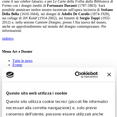
come il suo celebre falsario, e per
L
e Carte della Follia dalla Biblioteca di
Fermo
con i disegni inediti di
Fortunato Duranti
(1787-1863). Sarà
possibile ammirare inoltre mostre incentrate sull'opera incisoria di
Stefano
Della Bella
(1610-1664), sui disegni di
Adolfo De Carolis
(1874-1928),
sui collage di
Jiří Kolář (1914-2002), sui
fumetti di
Sergio Toppi
(1932-
2012) e, nella sezione
Cantiere Disegno
, presso l'Ala nuova del museo,
anche un approfondimento sul mondo del disegno contemporaneo. Per
informazioni:
indietro
Menu Art e Dossier
Tutte le news
Eventi
Mostre
Kids
In galleria
Cataloghi e libri
Aste e mercato
Concorsi e Lavoro
Questo sito web utilizza i cookie
Calendario
Questo sito utilizza cookie tecnici (piccoli file informatici
necessari alla corretta navigazione) e, solo previo
Scegli la data e imposta i filtri per ottimizzare la tua ricerca
consenso dell’utente, possono essere utilizzati anche