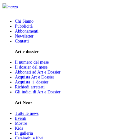
marzo
Chi Siamo
Pubblicità
Abbonamenti
Newsletter
Contatti
Art e dossier
Il numero del mese
Il dossier del mese
Abbonati ad Art e Dossier
Acquista Art e Dossier
Acquista i dossier
Richiedi arretrati
Gli indici di Art e Dossier
Art News
Tutte le news
Eventi
Mostre
Kids
In galleria
Cataloghi e libri