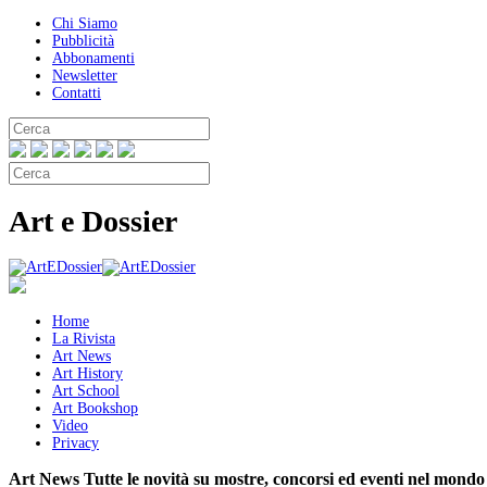
Chi Siamo
Pubblicità
Abbonamenti
Newsletter
Contatti
Art e Dossier
Home
La Rivista
Art News
Art History
Art School
Art Bookshop
Video
Privacy
Art News
Tutte le novità su mostre, concorsi ed eventi nel mondo 