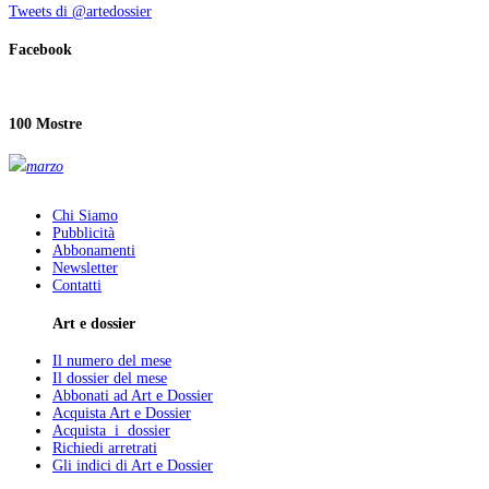
Tweets di @artedossier
Facebook
100 Mostre
marzo
Chi Siamo
Pubblicità
Abbonamenti
Newsletter
Contatti
Art e dossier
Il numero del mese
Il dossier del mese
Abbonati ad Art e Dossier
Acquista Art e Dossier
Acquista i dossier
Richiedi arretrati
Gli indici di Art e Dossier