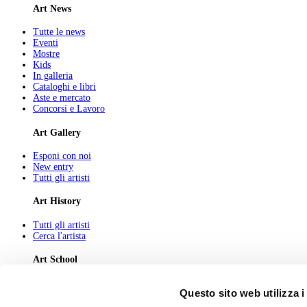
Art News
Tutte le news
Eventi
Mostre
Kids
In galleria
Cataloghi e libri
Aste e mercato
Concorsi e Lavoro
Art Gallery
Esponi con noi
New entry
Tutti gli artisti
Art History
Tutti gli artisti
Cerca l'artista
Art School
Tutti gli articoli
Questo sito web utilizza i
Cerca l'articolo