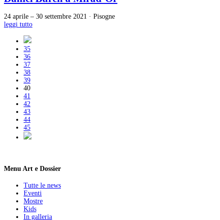
24 aprile – 30 settembre 2021 · Pisogne
leggi tutto
35
36
37
38
39
40
41
42
43
44
45
Menu Art e Dossier
Tutte le news
Eventi
Mostre
Kids
In galleria